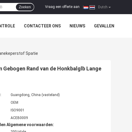
Vraag een offerte aan
Zoeken
|
Dutch
NTROLE
CONTACTEER ONS
NIEUWS
GEVALLEN
anekeperstof Spatie
m Gebogen Rand van de Honkbalglb Lange
t:
Guangdong, China (vasteland)
OEM
ISO9001
ACEB0009
den Algemene voorwaarden:
200/style