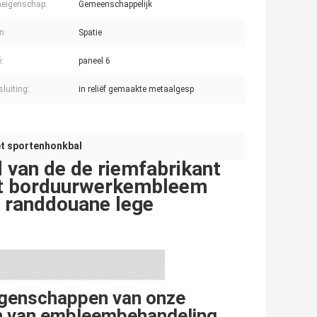
neigenschap:
Gemeenschappelijk
n:
Spatie
:
paneel 6
luiting:
in reliëf gemaakte metaalgesp
et sportenhonkbal
 van de de riemfabrikant
et borduurwerkembleem
e randdouane lege
eigenschappen van onze
nen van embleembehandeling,