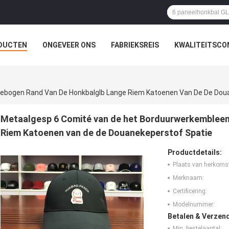
DUCTEN
ONGEVEER ONS
FABRIEKSREIS
KWALITEITSCO
ebogen Rand Van De Honkbalglb Lange Riem Katoenen Van De De Dou
Metaalgesp 6 Comité van de het Borduurwerkemblee
Riem Katoenen van de de Douanekeperstof Spatie
Productdetails:
Plaats van herkoms
Merknaam:
Certificering:
Modelnummer:
Betalen & Verzen
Min. bestelaantal: