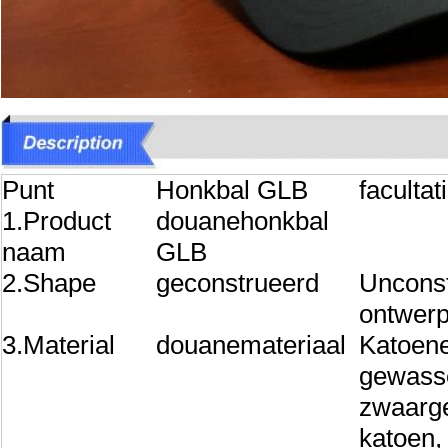
Punt
Honkbal GLB
facultat
1.Product
douanehonkbal
naam
GLB
2.Shape
geconstrueerd
Unconst
ontwerp
3.Material
douanemateriaal
Katoene
gewass
zwaarge
katoen,