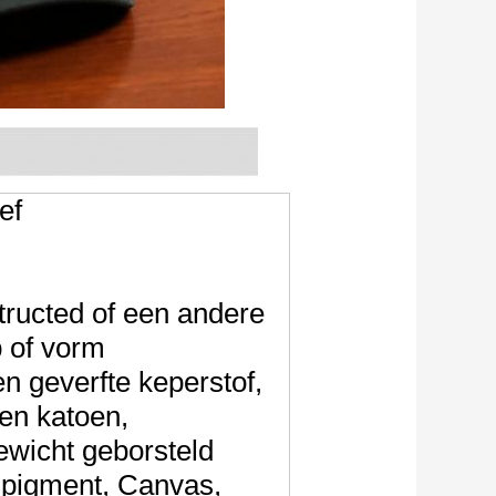
ief
ructed of een andere
 of vorm
n geverfte keperstof,
en katoen,
wicht geborsteld
 pigment, Canvas,