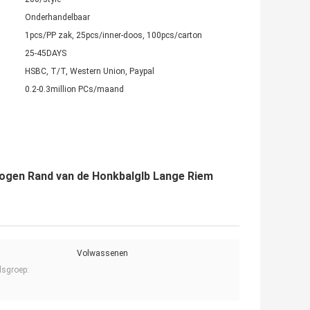
Onderhandelbaar
1pcs/PP zak, 25pcs/inner-doos, 100pcs/carton
25-45DAYS
HSBC, T/T, Western Union, Paypal
0.2-0.3million PCs/maand
ogen Rand van de Honkbalglb Lange Riem
Volwassenen
dsgroep: