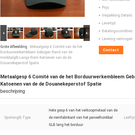
Prijs:
Verpakking Details:
Levertijd:
Betalingscondities:
Levering vermogen:
Grote Afbeelding :
Metaalgesp 6 Comité van de het
Contact
Borduurwerkembleem Gebogen Rand van de
Honkbalglb Lange Riem Katoenen van de de
Douanekeperstof Spatie
Metaalgesp 6 Comité van de het Borduurwerkembleem Geb
Katoenen van de de Douanekeperstof Spatie
beschrijving
Hete gesp 6 van het verkoopmetaal van de
Sportenglb Type:
de riemfabrikant van het paneelhonkbal
Leeftij
GLB lang het borduur