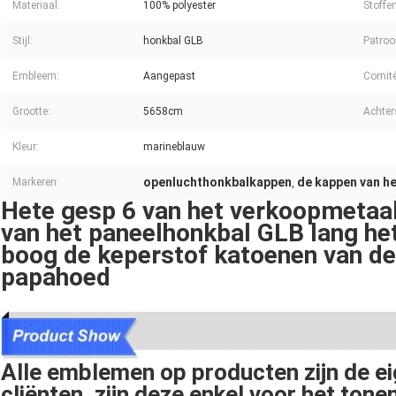
Materiaal:
100% polyester
Stoffe
Stijl:
honkbal GLB
Patroo
Embleem:
Aangepast
Comité
Grootte:
5658cm
Achters
Kleur:
marineblauw
openluchthonkbalkappen
de kappen van h
Markeren:
,
Hete gesp 6 van het verkoopmetaal
van het paneelhonkbal GLB lang h
boog de keperstof katoenen van d
papahoed
Alle emblemen op producten zijn de 
cliënten, zijn deze enkel voor het to