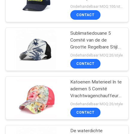
heup Pop Geborduurde
Onderhandelbaar MOQ:100/style
Gebogen Rand
CONTACT
244
De vlakke Hoeden
Sublimatiedouane 5
Comité van de de
van Randsnapback
Grootte Regelbare Stijl
van
Onderhandelbaar MOQ:20/style
Vrachtwagenchauffeurglb
CONTACT
Volwassenen het
Netwerkhoed
Katoenen Materieel In te
25
ademen 5 Comité
Regelbare
Vrachtwagenchauffeurglb
Ace Headwear
Onderhandelbaar MOQ:20/style
Golfhoeden
Luxeontwerp
CONTACT
De waterdichte