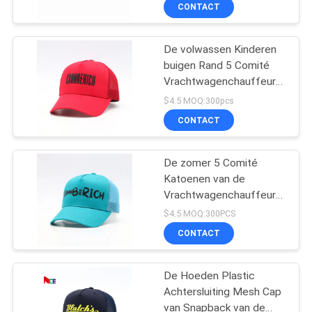
Vriendschappelijke Eco
CONTACTEER
CONTACT
af
ONS
De volwassen Kinderen
124
buigen Rand 5 Comité
NIEUWS
Vrachtwagenchauffeur
5 Comité Honkbal
GLB Regelbare Gorras
$4.5 MOQ:300pcs
GLB
Mesh Blank Visor Hat
GEVALLEN
CONTACT
SITEMAP
De zomer 5 Comité
Katoenen van de
Vrachtwagenchauffeurhoed
PRIVACY
181
Brief Geborduurde
$4.5 MOQ:300PCS
Honkbalglb In te ademen
POLICY
5
CONTACT
Schaduw
paneelvrachtwagenchau
De Hoeden Plastic
GLB
Achtersluiting Mesh Cap
van Snapback van de