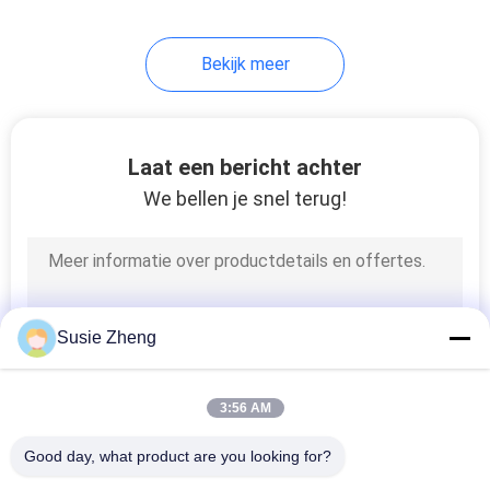
Zonneschermhonkbal het
Netwerk GLB
254
Bekijk meer
brei beanie hoeden
Laat een bericht achter
We bellen je snel terug!
25
Militaire Kadet GLB
Susie Zheng
3:56 AM
Good day, what product are you looking for?