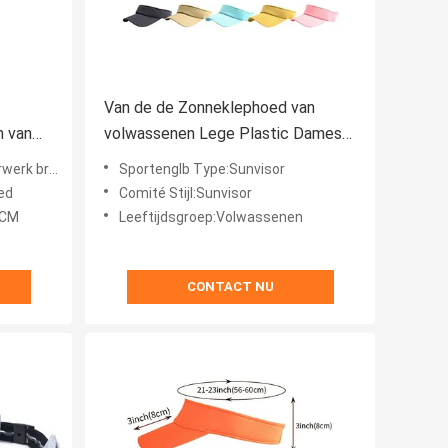
Van de de Zonneklephoed van
n van
volwassenen Lege Plastic Dames
port
de Klitband Achtersluiting
nneklep GLB
Sportenglb Type:Sunvisor
ed
Comité Stijl:Sunvisor
8CM
Leeftijdsgroep:Volwassenen
CONTACT NU