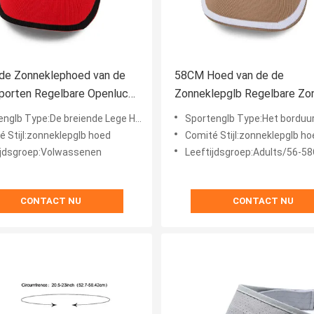
 de Zonneklephoed van de
58CM Hoed van de de
porten Regelbare Openlucht
Zonneklepglb Regelbare Zo
de Lege Hoogste het
de Borduurwerk de Unisex-S
Type:De breiende Lege Hoogste Kappen van het Vizierhonkbal
Sportenglb Type:Het borduurwerk breit zo
lkappen
é Stijl:zonneklepglb hoed
Comité Stijl:zonneklepglb ho
ijdsgroep:Volwassenen
Leeftijdsgroep:Adults/56-5
CONTACT NU
CONTACT NU