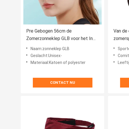
Pre Gebogen 56cm de
Van de
Zomerzonneklep GLB voor het In
zomers
de schaduw stellen
Breien
Naam:zonneklep GLB
Sportenglb 
Honkba
Geslacht:Unisex-
Comit
Materiaal:Katoen of polyester
Leeft
CONTACT NU