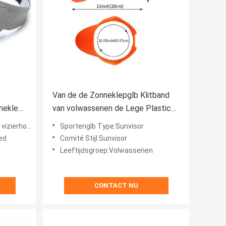
Van de de Zonneklepglb Klitband
neklep
van volwassenen de Lege Plastic
pvc Achtersluiting
zonneklep GLB
Sportenglb Type:Sunvisor
ed
Comité Stijl:Sunvisor
Leeftijdsgroep:Volwassenen
CONTACT NU