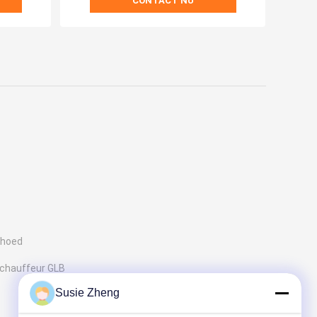
CONTACT NU
ohoed
chauffeur GLB
Susie Zheng