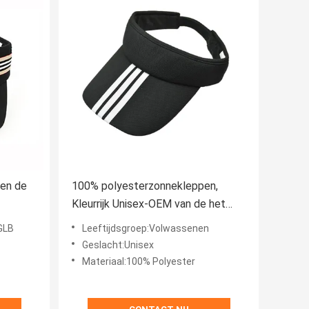
ten de
100% polyesterzonnekleppen,
Kleurrijk Unisex-OEM van de het
eweven
Vizierhoed van de Zonschaduw
GLB
Leeftijdsgroep:Volwassenen
Embleem
Geslacht:Unisex
Materiaal:100% Polyester