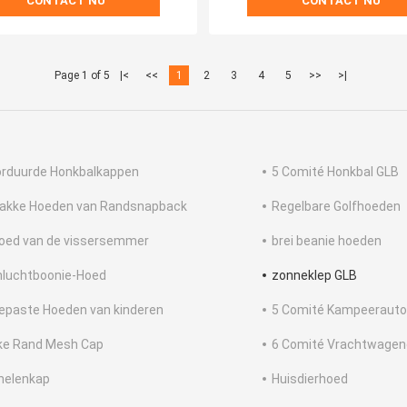
CONTACT NU
CONTACT NU
Page 1 of 5
|<
<<
1
2
3
4
5
>>
>|
rduurde Honkbalkappen
5 Comité Honkbal GLB
lakke Hoeden van Randsnapback
Regelbare Golfhoeden
oed van de vissersemmer
brei beanie hoeden
luchtboonie-Hoed
zonneklep GLB
epaste Hoeden van kinderen
5 Comité Kampeeraut
ke Rand Mesh Cap
6 Comité Vrachtwagen
nelenkap
Huisdierhoed