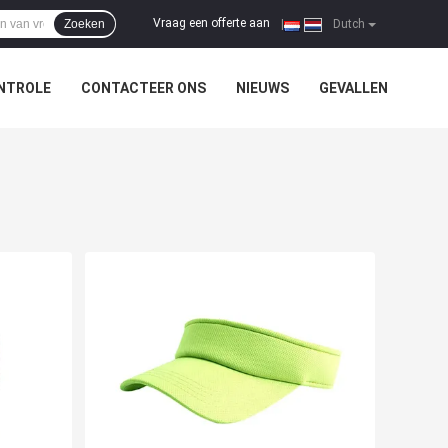
Vraag een offerte aan
Zoeken
|
Dutch
NTROLE
CONTACTEER ONS
NIEUWS
GEVALLEN