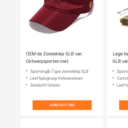
OEM de Zonneklep GLB van
Lege he
Ontwerpsporten met
GLB va
Borduurwerkembleem 5660cm
voor V
Sportenglb Type:zonneklep GLB
Sport
Lichtgewicht
Leeftijdsgroep:Volwassenen
Comité
Geslacht:Unisex
Leeft
CONTACT NU