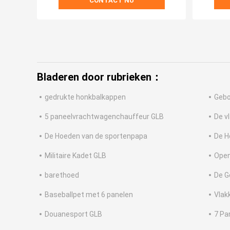
CONTACT NU
Bladeren door rubrieken：
gedrukte honkbalkappen
Gebo
5 paneelvrachtwagenchauffeur GLB
De v
De Hoeden van de sportenpapa
De H
Militaire Kadet GLB
Open
barethoed
De G
Baseballpet met 6 panelen
Vlak
Douanesport GLB
7 Pa