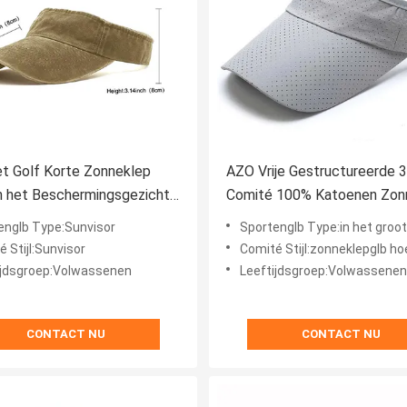
t Golf Korte Zonneklep
AZO Vrije Gestructureerde 3
n het Beschermingsgezicht
Comité 100% Katoenen Zon
rouwen
GLB
englb Type:Sunvisor
Sportenglb Type:in het groot vizierhoed, 
 Stijl:Sunvisor
Comité Stijl:zonneklepglb ho
ijdsgroep:Volwassenen
Leeftijdsgroep:Volwassenen
CONTACT NU
CONTACT NU