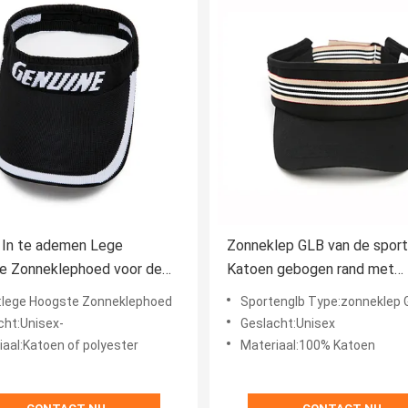
 In te ademen Lege
Zonneklep GLB van de spor
e Zonneklephoed voor de
Katoen gebogen rand met
Borduurwerkembleem en g
lege Hoogste Zonneklephoed
Sportenglb Type:zonneklep 
band
cht:Unisex-
Geslacht:Unisex
iaal:Katoen of polyester
Materiaal:100% Katoen