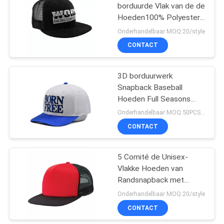
borduurde Vlak van de de
Hoeden100% Polyester
van Randsnapback
Onderhandelbaar MOQ:20/style
Materiaal 5660cm
CONTACT
3D borduurwerk
Snapback Baseball
Hoeden Full Seasons
Curved Visor
Onderhandelbaar MOQ:50PCS/STYLE/COLOR/SIZE
CONTACT
5 Comité de Unisex-
Vlakke Hoeden van
Randsnapback met
Plastic Gesp
Onderhandelbaar MOQ:20/style
Achtersluiting
CONTACT