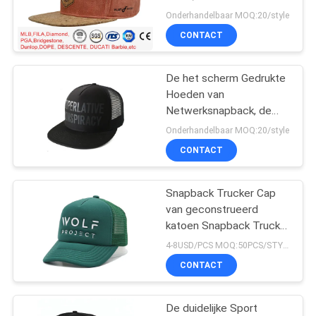
Randhoed van
Onderhandelbaar MOQ:20/style
Ontzagwekkende
CONTACT
Vrouwen
De het scherm Gedrukte
Hoeden van
Netwerksnapback, de
Hoeden Volwassen
Onderhandelbaar MOQ:20/style
Grootte van Snapback
CONTACT
van Mensen Zwarte
Snapback Trucker Cap
van geconstrueerd
katoen Snapback Trucker
Hat-collectie
4-8USD/PCS MOQ:50PCS/STYLE/COLOR/SIZE
CONTACT
De duidelijke Sport