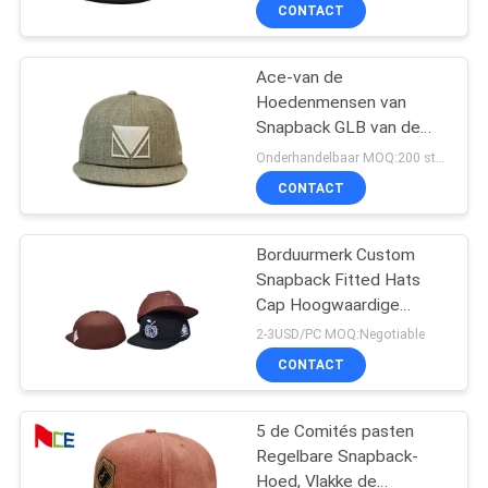
snapback trucker hoeden
CONTACTEER
CONTACT
ONS
Ace-van de
Hoedenmensen van
NIEUWS
Snapback GLB van de
Douane de Verwijderbare
Onderhandelbaar MOQ:200 stuks
Rand Onverwachte
GEVALLEN
CONTACT
Achterhoeden In het
groot Bsci
SITEMAP
Borduurmerk Custom
Snapback Fitted Hats
Cap Hoogwaardige
PRIVACY
gesloten rug Snapback
2-3USD/PC MOQ:Negotiable
hoeden voor mannen
POLICY
CONTACT
5 de Comités pasten
Regelbare Snapback-
Hoed, Vlakke de