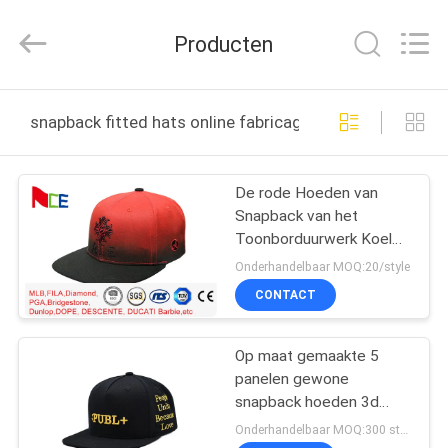
Ace
Headwear
Manufacturing
Producten
Co.,
Ltd..
All
Rights
Reserved.
HUIS
snapback fitted hats online fabricage
PRODUCTEN
De rode Hoeden van
Snapback van het
ONGEVEER
Toonborduurwerk Koele
ONS
Uitstekende, Snapback
Onderhandelbaar MOQ:20/style
Gepaste Duurzame
CONTACT
Hoeden
FABRIEKSREIS
Op maat gemaakte 5
panelen gewone
KWALITEITSCONTROLE
snapback hoeden 3d
borduurwerk gorras
Onderhandelbaar MOQ:300 stuks per stijl/kleur/grootte