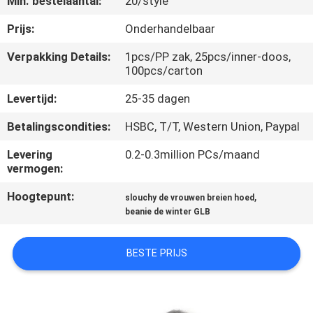
Min. bestelaantal:
20/style
CONTACTEER
ONS
Prijs:
Onderhandelbaar
Verpakking Details:
1pcs/PP zak, 25pcs/inner-doos,
100pcs/carton
NIEUWS
Levertijd:
25-35 dagen
GEVALLEN
Betalingscondities:
HSBC, T/T, Western Union, Paypal
Levering
0.2-0.3million PCs/maand
SITEMAP
vermogen:
Hoogtepunt:
,
slouchy de vrouwen breien hoed
PRIVACY
beanie de winter GLB
POLICY
BESTE PRIJS