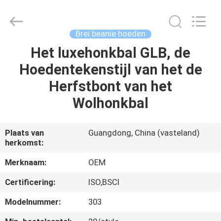
Ace
Headwear
Manufacturing
Co.,
Ltd..
Brei beanie hoeden
All
Rights
Reserved.
Het luxehonkbal GLB, de
HUIS
Hoedentekenstijl van het de
PRODUCTEN
Herfstbont van het
Wolhonkbal
ONGEVEER
ONS
Plaats van
Guangdong, China (vasteland)
herkomst:
FABRIEKSREIS
Merknaam:
OEM
Certificering:
ISO,BSCI
KWALITEITSCONTROLE
Modelnummer:
303