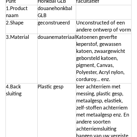
Punt
Honkbal GLB
facultatief
1.Product
douanehonkbal
naam
GLB
2.Shape
geconstrueerd
Unconstructed of een
andere ontwerp of vorm
3.Material
douanemateriaal
Katoenen geverfte
keperstof, gewassen
katoen, zwaargewicht
geborsteld katoen,
pigment, Canvas,
Polyester, Acryl nylon,
corduroy… enz.
4.Back
Plastic gesp
leer achterriem met
sluiting
messing, plastic gesp,
metaalgesp, elastiek,
zelf-stoffen achterriem
met metaalgesp enz. En
andere soorten
achterriemsluiting
hangen van uw vereiste