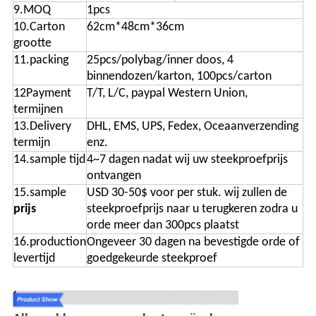
9.MOQ
1pcs
10.Carton
62cm*48cm*36cm
grootte
11.packing
25pcs/polybag/inner doos, 4
binnendozen/karton, 100pcs/carton
12Payment
T/T, L/C, paypal Western Union,
termijnen
13.Delivery
DHL, EMS, UPS, Fedex, Oceaanverzending
termijn
enz.
14.sample tijd
4~7 dagen nadat wij uw steekproefprijs
ontvangen
15.sample
USD 30-50$ voor per stuk. wij zullen de
prijs
steekproefprijs naar u terugkeren zodra u
orde meer dan 300pcs plaatst
16.production
Ongeveer 30 dagen na bevestigde orde of
levertijd
goedgekeurde steekproef