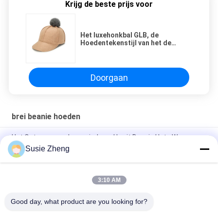
Krijg de beste prijs voor
Het luxehonkbal GLB, de
Hoedentekenstijl van het de
Herfstbont van het Wolhonkbal
Doorgaan
brei beanie hoeden
Het Ontwerp van de manierbrand breit Beanie Hats Woven
Label Character-Stijl
Susie Zheng
Fluorescent karakter 60cm breit Beanie Hats Custom Pattern
3:10 AM
60cm het Borduurwerk breit Beanie Hats For Men Fluorescent-
Hoed
Good day, what product are you looking for?