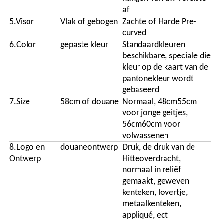
af
5.Visor
Vlak of gebogen
Zachte of Harde Pre-
curved
6.Color
gepaste kleur
Standaardkleuren
beschikbare, speciale die
kleur op de kaart van de
pantonekleur wordt
gebaseerd
7.Size
58cm of douane
Normaal, 48cm55cm
voor jonge geitjes,
56cm60cm voor
volwassenen
8.Logo en
douaneontwerp
Druk, de druk van de
Ontwerp
Hitteoverdracht,
normaal in reliëf
gemaakt, geweven
kenteken, lovertje,
metaalkenteken,
appliqué, ect