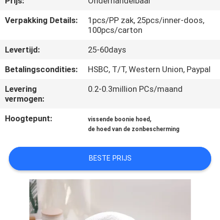
Prijs:
Onderhandelbaar
CONTACTEER
ONS
Verpakking Details:
1pcs/PP zak, 25pcs/inner-doos,
100pcs/carton
Levertijd:
25-60days
NIEUWS
Betalingscondities:
HSBC, T/T, Western Union, Paypal
GEVALLEN
Levering
0.2-0.3million PCs/maand
vermogen:
SITEMAP
Hoogtepunt:
,
vissende boonie hoed
de hoed van de zonbescherming
PRIVACY
BESTE PRIJS
POLICY