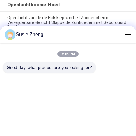
Openluchtboonie-Hoed
Openlucht van de de Halsklep van het Zonnescherm
Verwijderbare Gezicht Slappe de Zonhoeden met Geborduurd
Embleem
Susie Zheng
De visserij van de Koele In het groot Kappen van Emmerhoeden
met Regelbaar Koord
3:16 PM
De sublimatie drukte Openluchtboonie-Hoed/van de Katoenen
Cowboyhoed Multicomité
Good day, what product are you looking for?
populaire categorieën
Alle
Gedrukte 
Geborduurde 
Honkbalkappen
Honkbalkappen
5 Comité Honkbal 
5 
GLB
Paneelvrachtwagenchauffe
GLB
De Vlakke Hoeden 
Regelbare 