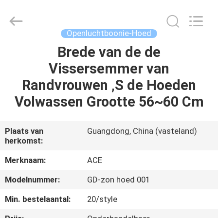
Ace
Headwear
Manufacturing
Co.,
Ltd..
Openluchtboonie-Hoed
All
Rights
Reserved.
Brede van de de
HUIS
Vissersemmer van
PRODUCTEN
Randvrouwen ‚S de Hoeden
Volwassen Grootte 56~60 Cm
ONGEVEER
ONS
Plaats van
Guangdong, China (vasteland)
herkomst:
FABRIEKSREIS
Merknaam:
ACE
Modelnummer:
GD-zon hoed 001
KWALITEITSCONTROLE
Min. bestelaantal:
20/style