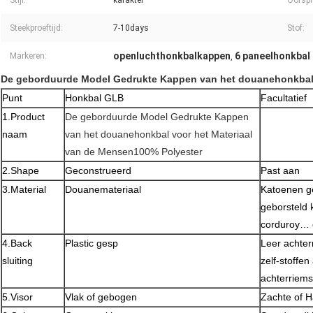
Stijl:
karakter
Oorspr
Steekproeftijd:
7-10days
Stof:
openluchthonkbalkappen
6 paneelhonkbal
Markeren:
,
De geborduurde Model Gedrukte Kappen van het douanehonkbal 
Punt
Honkbal GLB
Facultatief
1.Product
De geborduurde Model Gedrukte Kappen
naam
van het douanehonkbal voor het Materiaal
van de Mensen100% Polyester
2.Shape
Geconstrueerd
Past aan
3.Material
Douanemateriaal
Katoenen ge
geborsteld 
corduroy… 
4.Back
Plastic gesp
Leer achter
sluiting
zelf-stoffe
achterriems
5.Visor
Vlak of gebogen
Zachte of H