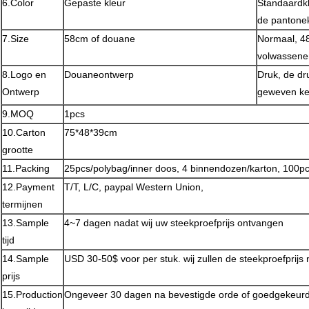
6.Color
Gepaste kleur
Standaardkl
de pantone
7.Size
58cm of douane
Normaal, 4
volwassene
8.Logo en
Douaneontwerp
Druk, de dr
Ontwerp
geweven ken
9.MOQ
1pcs
10.Carton
75*48*39cm
grootte
11.Packing
25pcs/polybag/inner doos, 4 binnendozen/karton, 100pc
12.Payment
T/T, L/C, paypal Western Union,
termijnen
13.Sample
4~7 dagen nadat wij uw steekproefprijs ontvangen
tijd
14.Sample
USD 30-50$ voor per stuk. wij zullen de steekproefprijs
prijs
15.Production
Ongeveer 30 dagen na bevestigde orde of goedgekeurd