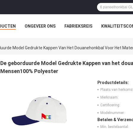
DUCTEN
ONGEVEER ONS
FABRIEKSREIS
KWALITEITSCO
uurde Model Gedrukte Kappen Van Het Douanehonkbal Voor Het Mate
De geborduurde Model Gedrukte Kappen van het doua
Mensen100% Polyester
Productdetails:
Plaats van herkoms
Merknaam:
Certificering:
Modelnummer:
Betalen & Verzen
Min. bestelaantal: