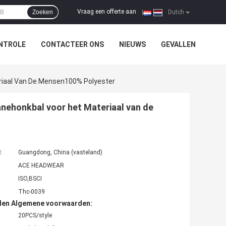
Vraag een offerte aan
Zoeken
|
Dutch
NTROLE
CONTACTEER ONS
NIEUWS
GEVALLEN
riaal Van De Mensen100% Polyester
nehonkbal voor het Materiaal van de
t:
Guangdong, China (vasteland)
ACE HEADWEAR
ISO,BSCI
Thc-0039
den Algemene voorwaarden:
20PCS/style