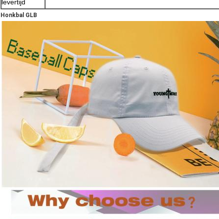
levertijd
Honkbal GLB