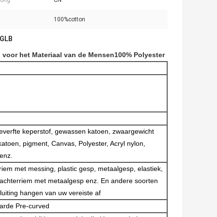
ong:
CN
100%cotton
 GLB
voor het Materiaal van de Mensen100% Polyester
verfte keperstof, gewassen katoen, zwaargewicht
katoen, pigment, Canvas, Polyester, Acryl nylon,
enz.
riem met messing, plastic gesp, metaalgesp, elastiek,
n achterriem met metaalgesp enz. En andere soorten
luiting hangen van uw vereiste af
arde Pre-curved