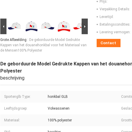
Prijs:
Verpakking Details:
Levertijd:
Betalingscondities:
Levering vermogen:
Grote Afbeelding :
De geborduurde Model Gedrukte
Contact
Kappen van het douanehonkbal voor het Materiaal van
de Mensen100% Polyester
De geborduurde Model Gedrukte Kappen van het douanehon
Polyester
beschrijving
Sportenglb Type:
honkbal GLB
Comité 
Leeftijdsgroep:
Volwassenen
Geslac
Materiaal:
100% polyester
Groott