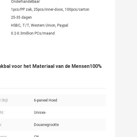
Onderhandelbaar
1pcs/PP zak, 25pcs/inner-doos, 100pcs/carton
25-35 dagen
HSBC, T/T, Western Union, Paypal
0.2-0.3million PCs/maand
kbal voor het Materiaal van de Mensen100%
Stijl:
6-paneel Hoed
ht:
Unisex-
e:
Douanegrootte