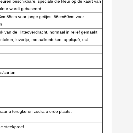
euren beschikbare, speciale die kleur op de kaart van
kleur wordt gebaseerd
8cm55cm voor jonge geitjes, 56cm60cm voor
n
uk van de Hitteoverdracht, normaal in reliëf gemaakt,
teken, lovertje, metaalkenteken, appliqué, ect
s/carton
 naar u terugkeren zodra u orde plaatst
e steekproef