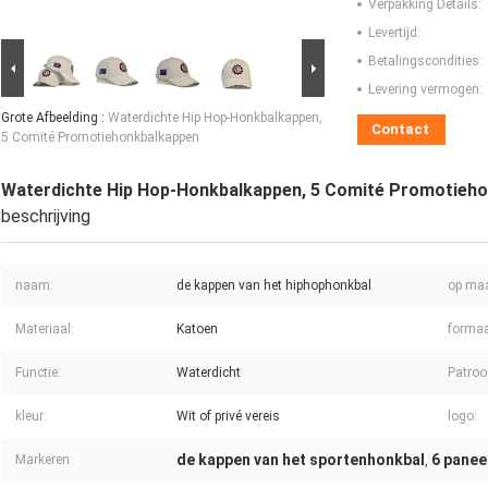
Verpakking Details:
Levertijd:
Betalingscondities:
Levering vermogen:
Grote Afbeelding :
Waterdichte Hip Hop-Honkbalkappen,
Contact
5 Comité Promotiehonkbalkappen
Waterdichte Hip Hop-Honkbalkappen, 5 Comité Promotieh
beschrijving
naam:
de kappen van het hiphophonkbal
op ma
Materiaal:
Katoen
formaa
Functie:
Waterdicht
Patroo
kleur:
Wit of privé vereis
logo:
de kappen van het sportenhonkbal
6 panee
Markeren:
,