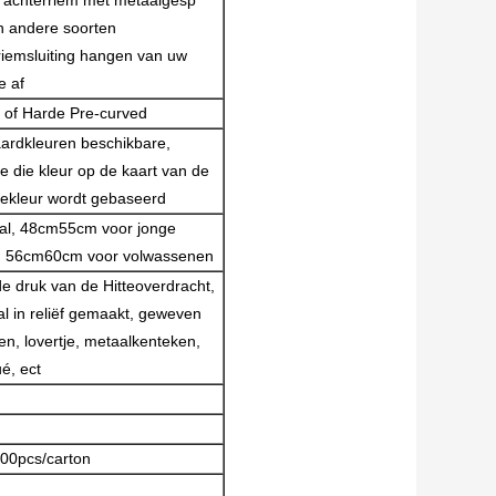
n achterriem met metaalgesp
n andere soorten
riemsluiting hangen van uw
e af
 of Harde Pre-curved
ardkleuren beschikbare,
le die kleur op de kaart van de
ekleur wordt gebaseerd
l, 48cm55cm voor jonge
s, 56cm60cm voor volwassenen
de druk van de Hitteoverdracht,
l in reliëf gemaakt, geweven
en, lovertje, metaalkenteken,
é, ect
100pcs/carton