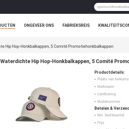
DUCTEN
ONGEVEER ONS
FABRIEKSREIS
KWALITEITSCO
te Hip Hop-Honkbalkappen, 5 Comité Promotiehonkbalkappen
Waterdichte Hip Hop-Honkbalkappen, 5 Comité Prom
Productdetails:
Plaats van herkoms
Merknaam:
Certificering:
Modelnummer:
Betalen & Verzen
Min. bestelaantal:
Prijs: