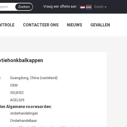
Vraag een offerte aan
Zoeken
|
Dutch
NTROLE
CONTACTEER ONS
NIEUWS
GEVALLEN
otiehonkbalkappen
t:
Guangdong, China (vasteland)
OEM
ISO,BSCI
ACELS29
den Algemene voorwaarden:
onderhandelingen
Onderhandelbaar