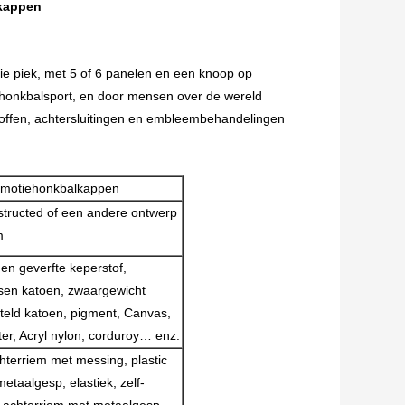
lkappen
e piek, met 5 of 6 panelen en een knoop op
honkbalsport, en door mensen over de wereld
toffen, achtersluitingen en embleembehandelingen
omotiehonkbalkappen
tructed of een andere ontwerp
m
en geverfte keperstof,
en katoen, zwaargewicht
teld katoen, pigment, Canvas,
ter, Acryl nylon, corduroy… enz.
chterriem met messing, plastic
etaalgesp, elastiek, zelf-