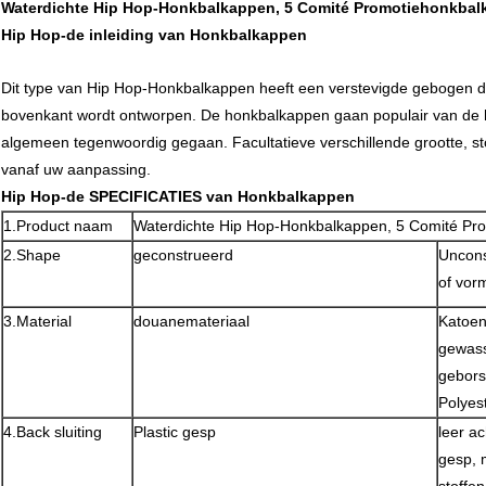
Waterdichte Hip Hop-Honkbalkappen, 5 Comité Promotiehonkba
Hip Hop-de inleiding van Honkbalkappen
Dit type van Hip Hop-Honkbalkappen heeft een verstevigde gebogen di
bovenkant wordt ontworpen. De honkbalkappen gaan populair van de 
algemeen tegenwoordig gegaan. Facultatieve verschillende grootte, s
vanaf uw aanpassing.
Hip Hop-de SPECIFICATIES van Honkbalkappen
1.Product naam
Waterdichte Hip Hop-Honkbalkappen, 5 Comité Pr
2.Shape
geconstrueerd
Uncons
of vor
3.Material
douanemateriaal
Katoen
gewass
gebors
Polyes
4.Back sluiting
Plastic gesp
leer a
gesp, m