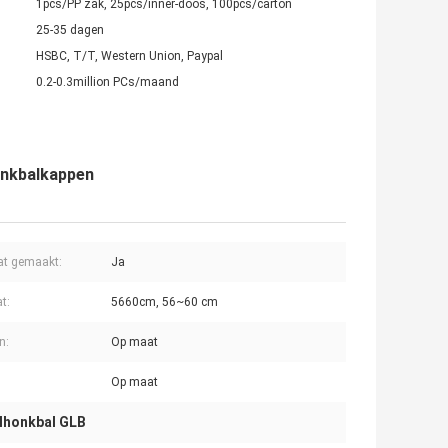
1pcs/PP zak, 25pcs/inner-doos, 100pcs/carton
25-35 dagen
HSBC, T/T, Western Union, Paypal
0.2-0.3million PCs/maand
onkbalkappen
at gemaakt:
Ja
t:
5660cm, 56~60 cm
n:
Op maat
Op maat
lhonkbal GLB