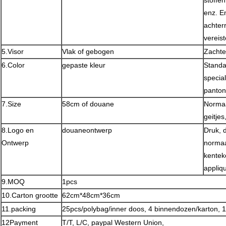
stoffe
enz. E
achter
vereist
5.Visor
Vlak of gebogen
Zachte
6.Color
gepaste kleur
Standa
specia
panton
7.Size
58cm of douane
Normaa
geitje
8.Logo en
douaneontwerp
Druk, 
Ontwerp
normaa
kentek
appliqu
9.MOQ
1pcs
10.Carton grootte
62cm*48cm*36cm
11.packing
25pcs/polybag/inner doos, 4 binnendozen/karton, 
12Payment
T/T, L/C, paypal Western Union,