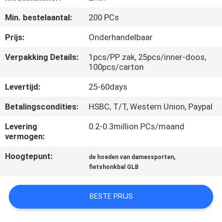
CONTACTEER
Min. bestelaantal:
200 PCs
ONS
Prijs:
Onderhandelbaar
NIEUWS
Verpakking Details:
1pcs/PP zak, 25pcs/inner-doos,
100pcs/carton
GEVALLEN
Levertijd:
25-60days
Betalingscondities:
HSBC, T/T, Western Union, Paypal
SITEMAP
Levering
0.2-0.3million PCs/maand
vermogen:
PRIVACY
Hoogtepunt:
,
de hoeden van damessporten
POLICY
fietshonkbal GLB
BESTE PRIJS