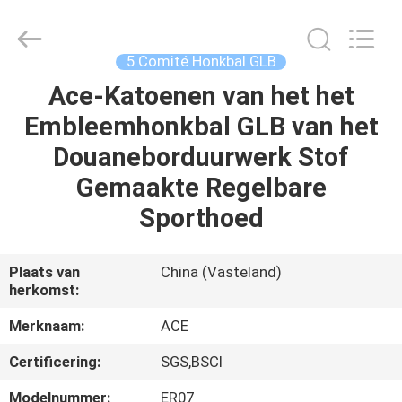
Ace
Headwear
Manufacturing
Co.,
Ltd..
5 Comité Honkbal GLB
All
Rights
Reserved.
Ace-Katoenen van het het
HUIS
Embleemhonkbal GLB van het
PRODUCTEN
Douaneborduurwerk Stof
Gemaakte Regelbare
ONGEVEER
Sporthoed
ONS
Plaats van
China (Vasteland)
herkomst:
FABRIEKSREIS
Merknaam:
ACE
KWALITEITSCONTROLE
Certificering:
SGS,BSCI
Modelnummer:
ER07