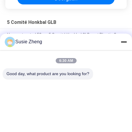
5 Comité Honkbal GLB
Unconstructed 58cm 5 Comité Honkbal GLB met Plastic Gesp
Susie Zheng
Gepersonaliseerd Borduurwerk 5 Comité Hoed 5660CM van de
Honkbalglb Papa Grootte
6:30 AM
Echte het Honkbalhoeden van de Leer Materiële Douane voor
Mensen Gemeenschappelijke Stof
Good day, what product are you looking for?
populaire categorieën
Alle
Gedrukte 
Geborduurde 
Honkbalkappen
Honkbalkappen
5 Comité Honkbal 
5 
GLB
Paneelvrachtwagenchauffe
GLB