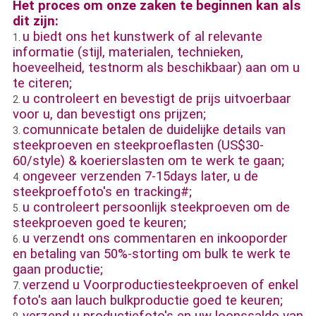
Het proces om onze zaken te beginnen kan als
dit zijn:
u biedt ons het kunstwerk of al relevante
1.
informatie (stijl, materialen, technieken,
hoeveelheid, testnorm als beschikbaar) aan om u
te citeren;
u controleert en bevestigt de prijs uitvoerbaar
2.
voor u, dan bevestigt ons prijzen;
comunnicate betalen de duidelijke details van
3.
steekproeven en steekproeflasten (US$30-
60/style) & koerierslasten om te werk te gaan;
ongeveer verzenden 7-15days later, u de
4.
steekproeffoto's en tracking#;
u controleert persoonlijk steekproeven om de
5.
steekproeven goed te keuren;
u verzendt ons commentaren en inkooporder
6.
en betaling van 50%-storting om bulk te werk te
gaan productie;
verzend u Voorproductiesteekproeven of enkel
7.
foto's aan lauch bulkproductie goed te keuren;