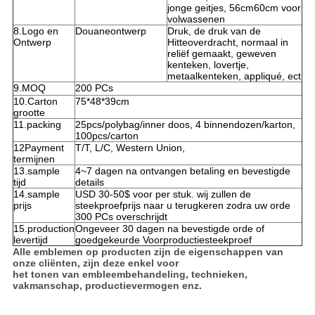
jonge geitjes, 56cm60cm voor
volwassenen
8.Logo en
Douaneontwerp
Druk, de druk van de
Ontwerp
Hitteoverdracht, normaal in
reliëf gemaakt, geweven
kenteken, lovertje,
metaalkenteken, appliqué, ect
9.MOQ
200 PCs
10.Carton
75*48*39cm
grootte
11.packing
25pcs/polybag/inner doos, 4 binnendozen/karton,
100pcs/carton
12Payment
T/T, L/C, Western Union,
termijnen
13.sample
4~7 dagen na ontvangen betaling en bevestigde
tijd
details
14.sample
USD 30-50$ voor per stuk. wij zullen de
prijs
steekproefprijs naar u terugkeren zodra uw orde
300 PCs overschrijdt
15.production
Ongeveer 30 dagen na bevestigde orde of
levertijd
goedgekeurde Voorproductiesteekproef
Alle emblemen op producten zijn de eigenschappen van
onze cliënten, zijn deze enkel voor
het tonen van embleembehandeling, technieken,
vakmanschap, productievermogen enz.