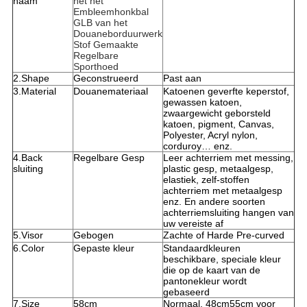
naam
het het
Embleemhonkbal
GLB van het
Douaneborduurwerk
Stof Gemaakte
Regelbare
Sporthoed
2.Shape
Geconstrueerd
Past aan
3.Material
Douanemateriaal
Katoenen geverfte keperstof,
gewassen katoen,
zwaargewicht geborsteld
katoen, pigment, Canvas,
Polyester, Acryl nylon,
corduroy… enz.
4.Back
Regelbare Gesp
Leer achterriem met messing,
sluiting
plastic gesp, metaalgesp,
elastiek, zelf-stoffen
achterriem met metaalgesp
enz. En andere soorten
achterriemsluiting hangen van
uw vereiste af
5.Visor
Gebogen
Zachte of Harde Pre-curved
6.Color
Gepaste kleur
Standaardkleuren
beschikbare, speciale kleur
die op de kaart van de
pantonekleur wordt
gebaseerd
7.Size
58cm
Normaal, 48cm55cm voor