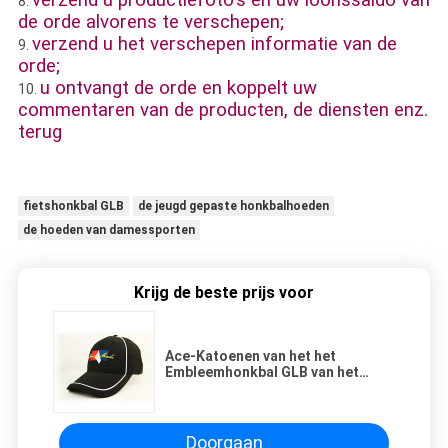
verzend u productiefoto's en uw loonssaldo van
8.
de orde alvorens te verschepen;
verzend u het verschepen informatie van de
9.
orde;
u ontvangt de orde en koppelt uw
10.
commentaren van de producten, de diensten enz.
terug
fietshonkbal GLB
de jeugd gepaste honkbalhoeden
de hoeden van damessporten
Krijg de beste prijs voor
Ace-Katoenen van het het
Embleemhonkbal GLB van het
Douaneborduurwerk Stof
Gemaakte Regelbare Sporthoed
Doorgaan