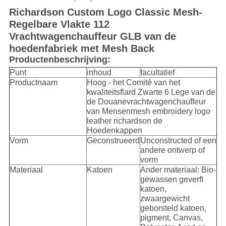
Richardson Custom Logo Classic Mesh-
Regelbare Vlakte 112
Vrachtwagenchauffeur GLB van de
hoedenfabriek met Mesh Back
Productenbeschrijving:
Punt
inhoud
facultatief
Productnaam
Hoog - het Comité van het
kwaliteitsflard Zwarte 6 Lege van de
de Douanevrachtwagenchauffeur
van Mensenmesh embroidery logo
leather richardson de
Hoedenkappen
Vorm
Geconstrueerd
Unconstructed of een
andere ontwerp of
vorm
Materiaal
Katoen
Ander materiaal: Bio-
gewassen geverft
katoen,
zwaargewicht
geborsteld katoen,
pigment, Canvas,