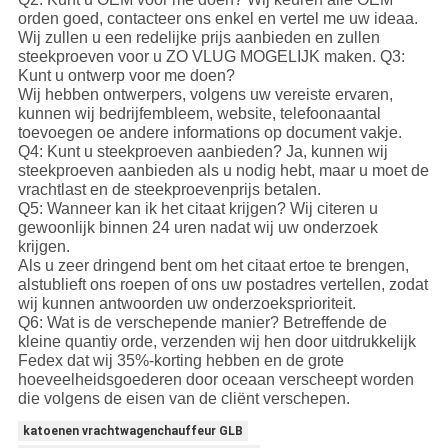
orden goed, contacteer ons enkel en vertel me uw ideaa.
Wij zullen u een redelijke prijs aanbieden en zullen
steekproeven voor u ZO VLUG MOGELIJK maken. Q3:
Kunt u ontwerp voor me doen?
Wij hebben ontwerpers, volgens uw vereiste ervaren,
kunnen wij bedrijfembleem, website, telefoonaantal
toevoegen oe andere informations op document vakje.
Q4: Kunt u steekproeven aanbieden? Ja, kunnen wij
steekproeven aanbieden als u nodig hebt, maar u moet de
vrachtlast en de steekproevenprijs betalen.
Q5: Wanneer kan ik het citaat krijgen? Wij citeren u
gewoonlijk binnen 24 uren nadat wij uw onderzoek
krijgen.
Als u zeer dringend bent om het citaat ertoe te brengen,
alstublieft ons roepen of ons uw postadres vertellen, zodat
wij kunnen antwoorden uw onderzoeksprioriteit.
Q6: Wat is de verschepende manier? Betreffende de
kleine quantiy orde, verzenden wij hen door uitdrukkelijk
Fedex dat wij 35%-korting hebben en de grote
hoeveelheidsgoederen door oceaan verscheept worden
die volgens de eisen van de cliënt verschepen.
katoenen vrachtwagenchauffeur GLB