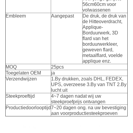
56cm60cm voor
volwassenen
Embleem
Aangepast
De druk, de druk van
de Hitteoverdracht,
Applique-
Borduurwerk, 3D
flard van het
borduurwerkleer,
geweven flard,
metaalflard, voelde
applique enz.
MOQ
25pcs
Toegelaten OEM
ja
Verzendwijzen
1.By drukken, zoals DHL, FEDEX,
UPS, overzeese 3.By van TNT 2.By
lucht uit
Steekproeftijd
4~7 dagen nadat wij uw
steekproefprijs ontvangen
Productiedoorlooptijd
7~20 dagen ong. na uw bevestiging
aan voorproductiesteekproeven