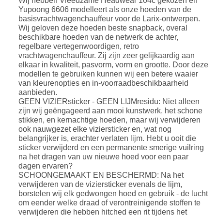
Wij hebben Vreedzame Headwear 104c gekozen en
Yupoong 6606 modelleert als onze hoeden van de
basisvrachtwagenchauffeur voor de Larix-ontwerpen.
Wij geloven deze hoeden beste snapback, overal
beschikbare hoeden van de netwerk de achter,
regelbare vertegenwoordigen, retro
vrachtwagenchauffeur. Zij zijn zeer gelijkaardig aan
elkaar in kwaliteit, pasvorm, vorm en grootte. Door deze
modellen te gebruiken kunnen wij een betere waaier
van kleurenopties en in-voorraadbeschikbaarheid
aanbieden.
GEEN VIZIERsticker - GEEN LIJMresidu: Niet alleen
zijn wij geëngageerd aan mooi kunstwerk, het schone
stikken, en kernachtige hoeden, maar wij verwijderen
ook nauwgezet elke viziersticker en, wat nog
belangrijker is, erachter verlaten lijm. Hebt u ooit die
sticker verwijderd en een permanente smerige vuilring
na het dragen van uw nieuwe hoed voor een paar
dagen ervaren?
SCHOONGEMAAKT EN BESCHERMD: Na het
verwijderen van de viziersticker evenals de lijm,
borstelen wij elk gedwongen hoed en gebruik - de lucht
om eender welke draad of verontreinigende stoffen te
verwijderen die hebben hitched een rit tijdens het