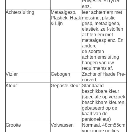
Polyester, Acryl en
enz.
Achtersluiting
Metaalgesp,
leer achterriem met
Plastiek, Haak
messing, plastic
& Lijn
gesp, metaalgesp,
elastiek, zelf-stoffen
achterriem met
metaalgesp enz. En
andere
de soorten
achterriemsluiting
hangen van uw
requirments af.
Vizier
Gebogen
Zachte of Harde Pre-
curved
Kleur
Gepaste kleur
Standaard
beschikbare kleur
(speciale op verzoek
beschikbare kleuren,
gebaseerd op de
kaart van de
pantonekleur)
Grootte
Volwassen
Normaal, 48cm55cm
voor jonge geitjes,