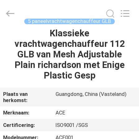
Ace
Headwear
Manufacturing
Co.,
Ltd..
5 paneelvrachtwagenchauffeur GLB
All
Rights
Reserved.
Klassieke
HUIS
vrachtwagenchauffeur 112
PRODUCTEN
GLB van Mesh Adjustable
Plain richardson met Enige
ONGEVEER
Plastic Gesp
ONS
Plaats van
Guangdong, China (Vasteland)
herkomst:
FABRIEKSREIS
Merknaam:
ACE
KWALITEITSCONTROLE
Certificering:
ISO9001 /SGS
Modelnummer:
ACE001