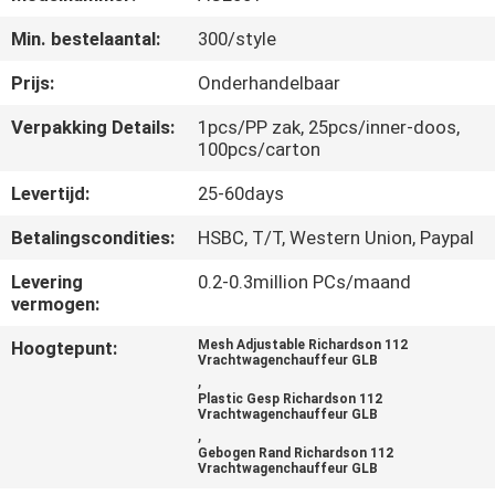
CONTACTEER
Min. bestelaantal:
300/style
ONS
Prijs:
Onderhandelbaar
NIEUWS
Verpakking Details:
1pcs/PP zak, 25pcs/inner-doos,
100pcs/carton
GEVALLEN
Levertijd:
25-60days
Betalingscondities:
HSBC, T/T, Western Union, Paypal
SITEMAP
Levering
0.2-0.3million PCs/maand
vermogen:
PRIVACY
Hoogtepunt:
Mesh Adjustable Richardson 112
POLICY
Vrachtwagenchauffeur GLB
,
Plastic Gesp Richardson 112
Vrachtwagenchauffeur GLB
,
Gebogen Rand Richardson 112
Vrachtwagenchauffeur GLB