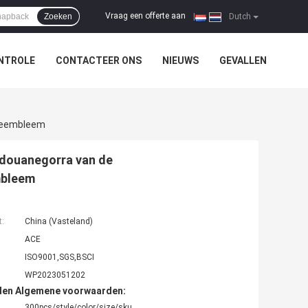
Vraag een offerte aan
Zoeken
|
Dutch
NTROLE
CONTACTEER ONS
NIEUWS
GEVALLEN
aneembleem
 douanegorra van de
mbleem
t:
China (Vasteland)
ACE
ISO9001,SGS,BSCI
WP2023051202
den Algemene voorwaarden:
300pcs/style/color/size/sku.