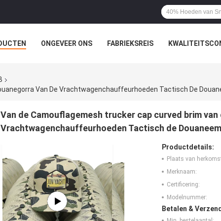
DUCTEN
ONGEVEER ONS
FABRIEKSREIS
KWALITEITSCO
B
Douanegorra Van De Vrachtwagenchauffeurhoeden Tactisch De Dou
Van de Camouflagemesh trucker cap curved brim van
Vrachtwagenchauffeurhoeden Tactisch de Douanee
Productdetails:
Plaats van herkoms
Merknaam:
Certificering:
Modelnummer:
Betalen & Verzen
Min. bestelaantal: