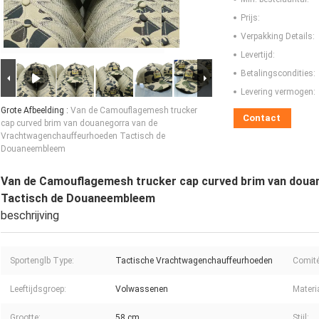
Prijs:
Verpakking Details:
Levertijd:
Betalingscondities:
Levering vermogen:
Grote Afbeelding :
Van de Camouflagemesh trucker
Contact
cap curved brim van douanegorra van de
Vrachtwagenchauffeurhoeden Tactisch de
Douaneembleem
Van de Camouflagemesh trucker cap curved brim van dou
Tactisch de Douaneembleem
beschrijving
Sportenglb Type:
Tactische Vrachtwagenchauffeurhoeden
Comité 
Leeftijdsgroep:
Volwassenen
Materi
Grootte:
58 cm
Stijl: