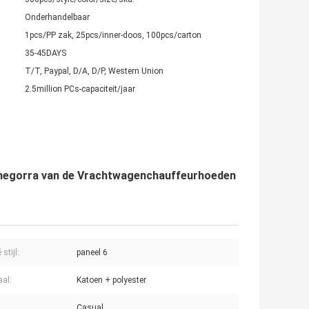
Onderhandelbaar
1pcs/PP zak, 25pcs/inner-doos, 100pcs/carton
35-45DAYS
T/T, Paypal, D/A, D/P, Western Union
2.5million PCs-capaciteit/jaar
anegorra van de Vrachtwagenchauffeurhoeden
stijl:
paneel 6
aal:
Katoen + polyester
Casual