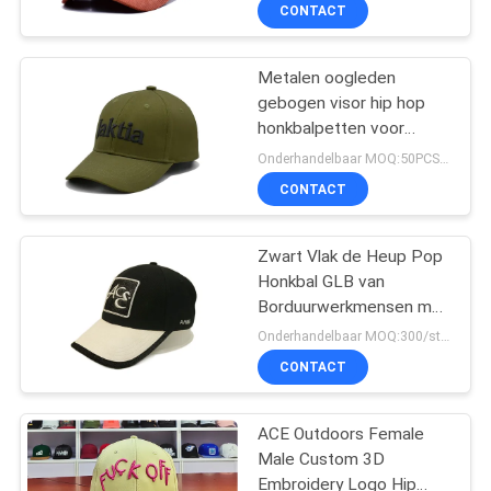
CONTACTEER
CONTACT
ONS
Metalen oogleden
gebogen visor hip hop
NIEUWS
honkbalpetten voor
mannen maat
Onderhandelbaar MOQ:50PCS/STYLE/COLOR/SIZE
geborduurde hoed
GEVALLEN
CONTACT
SITEMAP
Zwart Vlak de Heup Pop
Honkbal GLB van
Borduurwerkmensen met
PRIVACY
Metaalgesp
Onderhandelbaar MOQ:300/style
POLICY
CONTACT
ACE Outdoors Female
Male Custom 3D
Embroidery Logo Hip