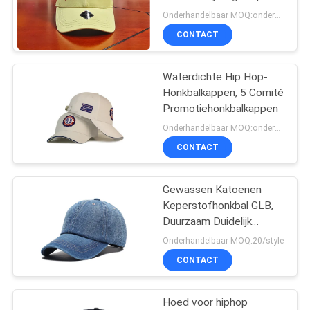
Hop Baseball Sports
Onderhandelbaar MOQ:onderhandelingen
Curve Brim Cap Hat
CONTACT
Waterdichte Hip Hop-
Honkbalkappen, 5 Comité
Promotiehonkbalkappen
Onderhandelbaar MOQ:onderhandelingen
CONTACT
Gewassen Katoenen
Keperstofhonkbal GLB,
Duurzaam Duidelijk
Verontrust Honkbal GLB
Onderhandelbaar MOQ:20/style
CONTACT
Hoed voor hiphop