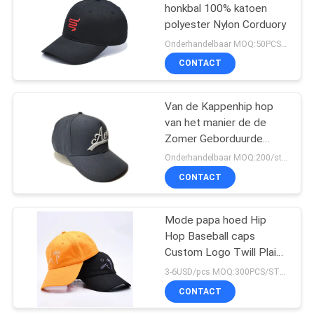
honkbal 100% katoen
polyester Nylon Corduory
Onderhandelbaar MOQ:50PCS/STYLE/COLOR/SIZE
CONTACT
Van de Kappenhip hop
van het manier de de
Zomer Geborduurde
Honkbal de
Onderhandelbaar MOQ:200/style
Vrachtwagenchauffeurhoed
CONTACT
Openluchtbescherming
van de Visserijzon
Mode papa hoed Hip
Hop Baseball caps
Custom Logo Twill Plain
papa cap voor mannen
3-6USD/pcs MOQ:300PCS/STYLE/COLOR/SIZE
en vrouwen
CONTACT