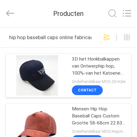
Ace
Headwear
Manufacturing
Producten
Co.,
Ltd..
All
Rights
Reserved.
HUIS
hip hop baseball caps online fabricage
PRODUCTEN
3D het Honkbalkappen
van Ontwerphip hop,
ONGEVEER
100%-van het Katoenen
ONS
Geborduurde de Kappen
Onderhandelbaar MOQ:20/style
de Jeugdhonkbal
CONTACT
FABRIEKSREIS
Mensen Hip Hop
Baseball Caps Custom
KWALITEITSCONTROLE
Grootte 58-68cm 22.83 -
26.77 inch
Onderhandelbaar MOQ:Negotiable