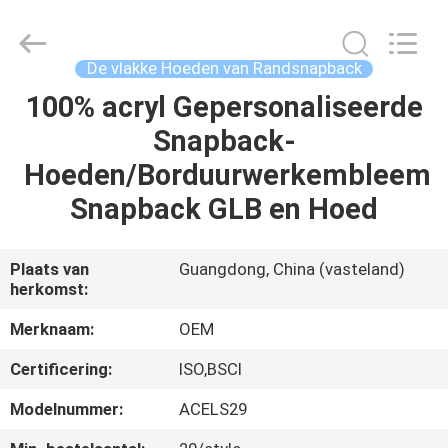
Ace
Headwear
Manufacturing
Co.,
Ltd..
De vlakke Hoeden van Randsnapback
All
Rights
Reserved.
100% acryl Gepersonaliseerde
HUIS
Snapback-
PRODUCTEN
Hoeden/Borduurwerkembleem
Snapback GLB en Hoed
ONGEVEER
ONS
Plaats van
Guangdong, China (vasteland)
herkomst:
FABRIEKSREIS
Merknaam:
OEM
Certificering:
ISO,BSCI
KWALITEITSCONTROLE
Modelnummer:
ACELS29