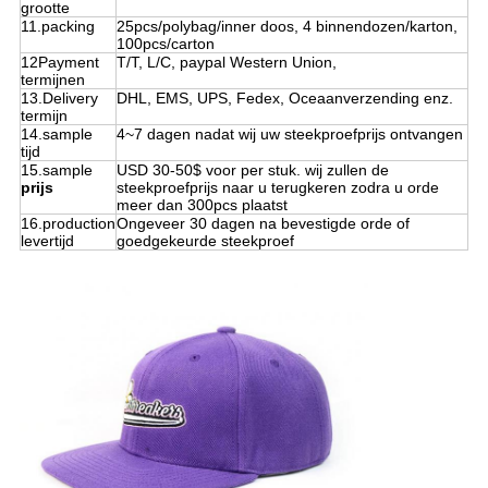
grootte
11.packing
25pcs/polybag/inner doos, 4 binnendozen/karton,
100pcs/carton
12Payment
T/T, L/C, paypal Western Union,
termijnen
13.Delivery
DHL, EMS, UPS, Fedex, Oceaanverzending enz.
termijn
14.sample
4~7 dagen nadat wij uw steekproefprijs ontvangen
tijd
15.sample
USD 30-50$ voor per stuk. wij zullen de
prijs
steekproefprijs naar u terugkeren zodra u orde
meer dan 300pcs plaatst
16.production
Ongeveer 30 dagen na bevestigde orde of
levertijd
goedgekeurde steekproef