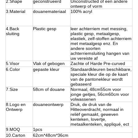
2.Shape
geconstrueerd
Unconstructed of een andere
ontwerp of vorm
3.Material
douanemateriaal
100% acryl
4.Back
Plastic gesp
leer achterriem met messing,
sluiting
plastic gesp, metaalgesp,
elastiek, zelf-stoffen achterriem
met metaalgesp enz. En
andere soorten
achterriemsluiting hangen van
uw vereiste af
5.Visor
Vlak of gebogen
Zachte of Harde Pre-curved
6.Color
gepaste kleur
Standaardkleuren beschikbare,
speciale kleur die op de kaart
van de pantonekleur wordt
gebaseerd
7.Size
58cm of douane
Normaal, 48cm55cm voor
jonge geitjes, 56cm60cm voor
volwassenen
8.Logo en
douaneontwerp
Druk, de druk van de
Ontwerp
Hitteoverdracht, normaal in
reliëf gemaakt, geweven
kenteken, lovertje,
metaalkenteken, appliqué, ect
9.MOQ
1pcs
10.Carton
62cm*48cm*36cm