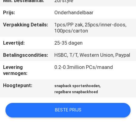
Min. bestelaantal:
20/style
CONTACTEER
ONS
Prijs:
Onderhandelbaar
Verpakking Details:
1pcs/PP zak, 25pcs/inner-doos,
100pcs/carton
NIEUWS
Levertijd:
25-35 dagen
GEVALLEN
Betalingscondities:
HSBC, T/T, Western Union, Paypal
Levering
0.2-0.3million PCs/maand
SITEMAP
vermogen:
Hoogtepunt:
,
snapback sportenhoeden
PRIVACY
regelbare snapbackhoed
POLICY
BESTE PRIJS