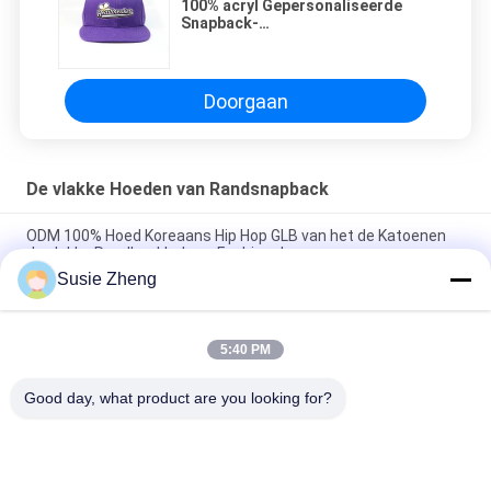
100% acryl Gepersonaliseerde
Snapback-
Hoeden/Borduurwerkembleem
Snapback GLB en Hoed
Doorgaan
De vlakke Hoeden van Randsnapback
ODM 100% Hoed Koreaans Hip Hop GLB van het de Katoenen
de vlakke Randhonkbal van Fashional
Susie Zheng
De katoenen Vlakke 3D Geborduurde Snapback Hoeden van Bill
Gorras voor Mensen
5:40 PM
Customized Design black embroidery national flag special
plastic buckle eagle Logo Sports Snapback Hats Caps
Good day, what product are you looking for?
populaire categorieën
Alle