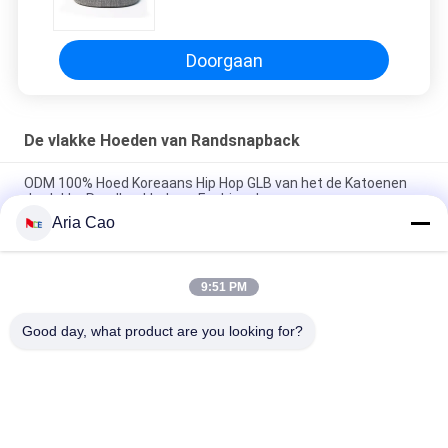
met Onverwachte Sluitings85%
Acryl15% Wol
Doorgaan
De vlakke Hoeden van Randsnapback
ODM 100% Hoed Koreaans Hip Hop GLB van het de Katoenen
de vlakke Randhonkbal van Fashional
Aria Cao
De katoenen Vlakke 3D Geborduurde Snapback Hoeden van Bill
Gorras voor Mensen
9:51 PM
Customized Design black embroidery national flag special
plastic buckle eagle Logo Sports Snapback Hats Caps
Good day, what product are you looking for?
populaire categorieën
Alle
Gedrukte 
Geborduurde 