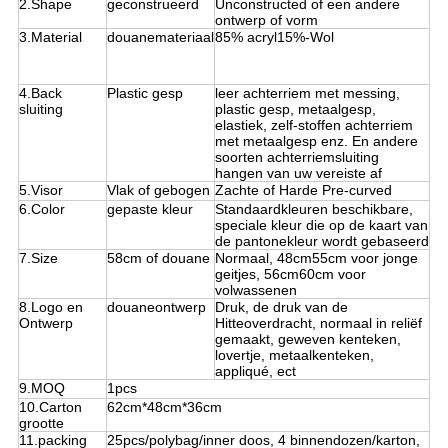
2.Shape
geconstrueerd
Unconstructed of een andere
ontwerp of vorm
3.Material
douanemateriaal
85% acryl15%-Wol
4.Back
Plastic gesp
leer achterriem met messing,
sluiting
plastic gesp, metaalgesp,
elastiek, zelf-stoffen achterriem
met metaalgesp enz. En andere
soorten achterriemsluiting
hangen van uw vereiste af
5.Visor
Vlak of gebogen
Zachte of Harde Pre-curved
6.Color
gepaste kleur
Standaardkleuren beschikbare,
speciale kleur die op de kaart van
de pantonekleur wordt gebaseerd
7.Size
58cm of douane
Normaal, 48cm55cm voor jonge
geitjes, 56cm60cm voor
volwassenen
8.Logo en
douaneontwerp
Druk, de druk van de
Ontwerp
Hitteoverdracht, normaal in reliëf
gemaakt, geweven kenteken,
lovertje, metaalkenteken,
appliqué, ect
9.MOQ
1pcs
10.Carton
62cm*48cm*36cm
grootte
11.packing
25pcs/polybag/inner doos, 4 binnendozen/karton,