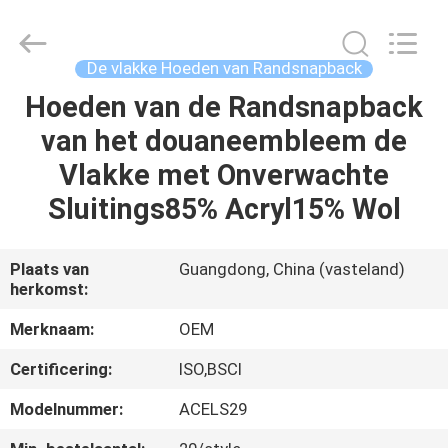
Ace
Headwear
Manufacturing
Co.,
Ltd..
De vlakke Hoeden van Randsnapback
All
Rights
Reserved.
Hoeden van de Randsnapback
HUIS
van het douaneembleem de
PRODUCTEN
Vlakke met Onverwachte
Sluitings85% Acryl15% Wol
ONGEVEER
ONS
Plaats van
Guangdong, China (vasteland)
herkomst:
FABRIEKSREIS
Merknaam:
OEM
Certificering:
ISO,BSCI
KWALITEITSCONTROLE
Modelnummer:
ACELS29