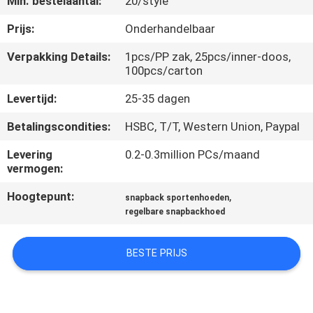
Min. bestelaantal:
20/style
CONTACTEER
ONS
Prijs:
Onderhandelbaar
Verpakking Details:
1pcs/PP zak, 25pcs/inner-doos,
100pcs/carton
NIEUWS
Levertijd:
25-35 dagen
GEVALLEN
Betalingscondities:
HSBC, T/T, Western Union, Paypal
Levering
0.2-0.3million PCs/maand
SITEMAP
vermogen:
Hoogtepunt:
,
snapback sportenhoeden
PRIVACY
regelbare snapbackhoed
POLICY
BESTE PRIJS