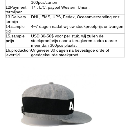
100pcs/carton
12Payment
T/T, L/C, paypal Western Union,
termijnen
13.Delivery
DHL, EMS, UPS, Fedex, Oceaanverzending enz.
termijn
14.sample
4~7 dagen nadat wij uw steekproefprijs ontvangen
tijd
15.sample
USD 30-50$ voor per stuk. wij zullen de
prijs
steekproefprijs naar u terugkeren zodra u orde
meer dan 300pcs plaatst
16.production
Ongeveer 30 dagen na bevestigde orde of
levertijd
goedgekeurde steekproef