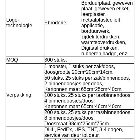
Borduurplaat, geweven
plaat, geweven etiket,
leerplaster,
Logo-
metaalplaster, felt
E
broderie
.
technologie
applicatie,
borduurwerk,
zijdefilterdrukken,
warmteoverdrukken,
Digitaal drukken,
rubberen badge, enz.
MOQ
300 stuks.
1 monster, 1 stuks per zak/doos,
doosgrootte 20cm*20cm*14cm.
50 stuks. 25 stuks per zak/binnendoos,
2 binnendoosjes per doos,
Kartonnen maat 65cm*25cm*40cm.
Verpakking
100 stuks. 25 stuks per tas/binnendoos,
4 binnendoosjes/doos,
Kartonnen maat 65cm*46cm*40cm.
200 stuks. 25 stuks per tas/binnendoos,
8 binnendoosjes/doos.
Doosmaat 98cm*25cm*75cm.
DHL, FedEx, UPS, TNT, 3-4 dagen,
service van deur tot deur.