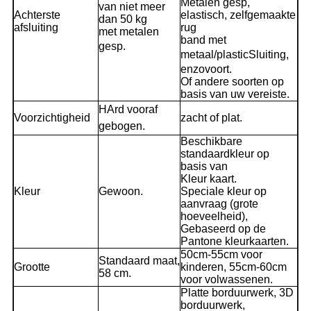
Metalen gesp,
van niet meer
Achterste
elastisch, zelfgemaakte
dan 50 kg
afsluiting
rug
met metalen
band met
gesp
.
metaal
/
plastic
Sluiting,
enzovoort.
Of andere soorten op
basis van uw vereiste.
H
Ard vooraf
Voorzichtigheid
zacht of plat
.
gebogen
.
Beschikbare
standaardkleur op
basis van
Kleur kaart.
Kleur
Gewoon.
Speciale kleur op
aanvraag (grote
hoeveelheid),
Gebaseerd op de
Pantone kleurkaarten.
50cm-55cm voor
Standaard maat,
Grootte
kinderen, 55cm-60cm
58 cm.
voor volwassenen.
Platte borduurwerk, 3D
borduurwerk,