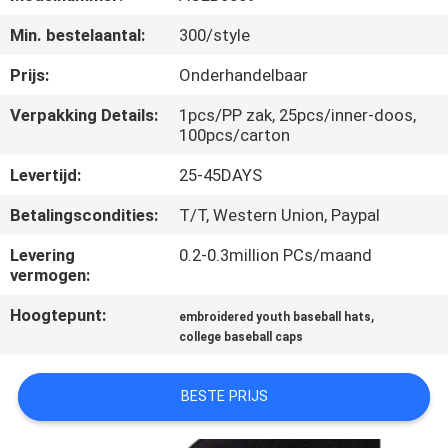
CONTACTEER
Min. bestelaantal:
300/style
ONS
Prijs:
Onderhandelbaar
NIEUWS
Verpakking Details:
1pcs/PP zak, 25pcs/inner-doos,
100pcs/carton
GEVALLEN
Levertijd:
25-45DAYS
Betalingscondities:
T/T, Western Union, Paypal
SITEMAP
Levering
0.2-0.3million PCs/maand
vermogen:
PRIVACY
Hoogtepunt:
,
embroidered youth baseball hats
POLICY
college baseball caps
BESTE PRIJS