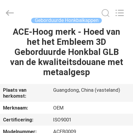
Ace
Headwear
Manufacturing
Co.,
Ltd..
Geborduurde Honkbalkappen
All
Rights
Reserved.
ACE-Hoog merk - Hoed van
HUIS
het het Embleem 3D
PRODUCTEN
Geborduurde Honkbal GLB
van de kwaliteitsdouane met
ONGEVEER
metaalgesp
ONS
Plaats van
Guangdong, China (vasteland)
herkomst:
FABRIEKSREIS
Merknaam:
OEM
KWALITEITSCONTROLE
Certificering:
ISO9001
Modelnummer:
ACEB0009