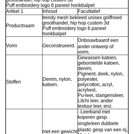
Puff embroidery logo 6 paneel honkbalpet
Artikel 1
Inhoud
Facultatief
trendy mesh bekleed unisex golfhoed
groothandel, hip hop custom 3d
Productnaam
Puff embroidery logo 6 paneel
honkbalpet
Onbouwbaar
of een
Vorm
Geconstrueerd.
ander ontwerp of
vorm.
Gewassen katoen,
geborstelde katoen,
denim,
Pigment, doek, nylon,
Denim, nylon,
polyester,
Stoffen
katoen.
polycotton, acryl,
acrylwol,
Pu-leer, slangensleer,
Litchi leer, ander
textuur leer, enz.
- Leerband met
koperen gesp.
s
ingle/
een dubbele
plastic gesp van een rij,
met een gewicht