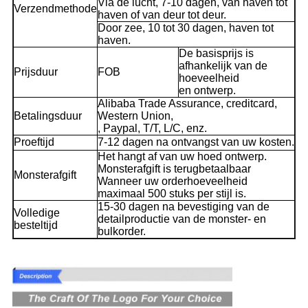
Via de lucht, 7-10 dagen, van haven tot
Verzendmethode
haven of van deur tot deur.
Door zee, 10 tot 30 dagen, haven tot
haven.
De basisprijs is
afhankelijk van de
Prijsduur
FOB
hoeveelheid
en ontwerp.
Alibaba Trade Assurance, creditcard,
Betalingsduur
Western Union,
, Paypal, T/T, L/C, enz.
Proeftijd
7-12 dagen na ontvangst van uw kosten.
Het hangt af van uw hoed ontwerp.
Monsterafgift is terugbetaalbaar
Monsterafgift
Wanneer uw orderhoeveelheid
maximaal 500 stuks per stijl is.
15-30 dagen na bevestiging van de
Volledige
detailproductie van de monster- en
besteltijd
bulkorder.