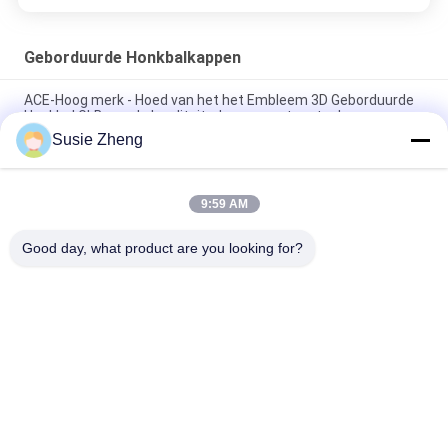
Geborduurde Honkbalkappen
ACE-Hoog merk - Hoed van het het Embleem 3D Geborduurde
Honkbal GLB van de kwaliteitsdouane met metaalgesp
Susie Zheng
100% polyester 6 Comité Honkbalglb Stevige Klassieke Zes
Comité Ongestructureerde Papahoed
9:59 AM
Vrachtwagenchauffeur Gebogen Rand Zes Comité Embleem
van de Papa het GLB Geborduurde V.S.
Good day, what product are you looking for?
populaire categorieën
Alle
Gedrukte 
Geborduurde 
Honkbalkappen
Honkbalkappen
5 Comité Honkbal 
5 
GLB
Paneelvrachtwagenchauffe
GLB