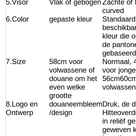
5.Visor
Vlak of gebogen
Zachte of
curved
6.Color
gepaste kleur
Standaard
beschikbar
kleur die 
de panton
gebaseerd
7.Size
58cm voor
Normaal,
volwassene of
voor jonge
douane om het
56cm60cm
even welke
volwasse
grootte
8.Logo en
douaneembleem
Druk, de d
Ontwerp
/design
Hitteoverd
in reliëf g
geweven k