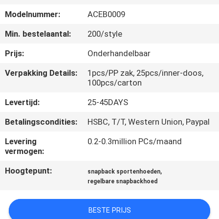
CONTACTEER
Modelnummer:
ACEB0009
ONS
Min. bestelaantal:
200/style
NIEUWS
Prijs:
Onderhandelbaar
Verpakking Details:
1pcs/PP zak, 25pcs/inner-doos,
GEVALLEN
100pcs/carton
Levertijd:
25-45DAYS
SITEMAP
Betalingscondities:
HSBC, T/T, Western Union, Paypal
Levering
0.2-0.3million PCs/maand
PRIVACY
vermogen:
POLICY
Hoogtepunt:
,
snapback sportenhoeden
regelbare snapbackhoed
BESTE PRIJS