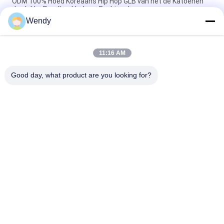
ODM 100% Hoed Koreaans Hip Hop GLB van het de Katoenen
de vlakke Randhonkbal van Fashional
Wendy
De katoenen Vlakke 3D Geborduurde Snapback Hoeden van Bill
Gorras voor Mensen
11:16 AM
Customized Design black embroidery national flag special
plastic buckle eagle Logo Sports Snapback Hats Caps
Good day, what product are you looking for?
populaire categorieën
Alle
Gedrukte 
Geborduurde 
Honkbalkappen
Honkbalkappen
5 Comité Honkbal 
5 
GLB
Paneelvrachtwagenchauffe
GLB
De Vlakke Hoeden 
Regelbare 
Van Randsnapback
Golfhoeden
De Hoeden Van De 
De Hoed Van De 
Sportenpapa
Vissersemmer