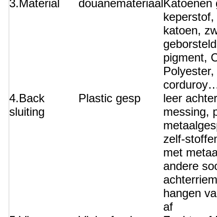
3.Material
douanemateriaal
Katoenen 
keperstof
katoen, z
geborsteld
pigment, 
Polyester,
corduroy…
4.Back
Plastic gesp
leer achte
sluiting
messing, p
metaalgesp
zelf-stoff
met metaa
andere so
achterriem
hangen va
af