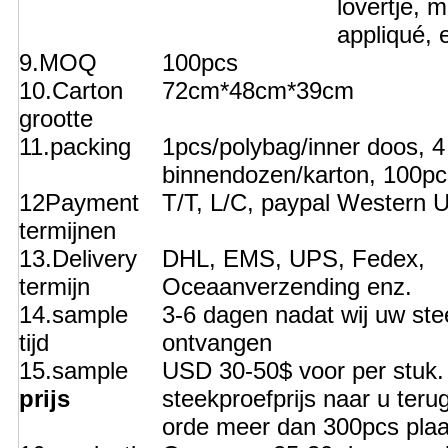
lovertje, 
appliqué, 
9.MOQ
100pcs
10.Carton
72cm*48cm*39cm
grootte
11.packing
1pcs/polybag/inner doos, 4
binnendozen/karton, 100pc
12Payment
T/T, L/C, paypal Western U
termijnen
13.Delivery
DHL, EMS, UPS, Fedex,
termijn
Oceaanverzending enz.
14.sample
3-6 dagen nadat wij uw ste
tijd
ontvangen
15.sample
USD 30-50$ voor per stuk. 
prijs
steekproefprijs naar u teru
orde meer dan 300pcs plaa