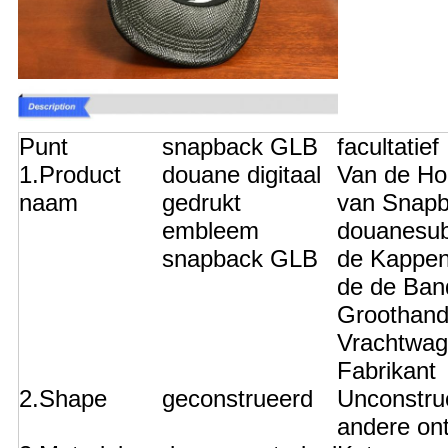
Punt
snapback GLB
facultatief
1.Product
douane digitaal
Van de H
naam
gedrukt
van Snapb
embleem
douanesub
snapback GLB
de Kappe
de de Band
Groothand
Vrachtwag
Fabrikant
2.Shape
geconstrueerd
Unconstru
andere on