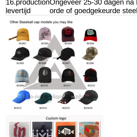
16.production
Ongeveer 25-30 dagen na 
levertijd
orde of goedgekeurde stee