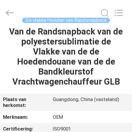
Ace
Headwear
Manufacturing
Co.,
Ltd..
De vlakke Hoeden van Randsnapback
All
Rights
Reserved.
Van de Randsnapback van de
HUIS
polyestersublimatie de
PRODUCTEN
Vlakke van de de
Hoedendouane van de de
ONGEVEER
Bandkleurstof
ONS
Vrachtwagenchauffeur GLB
FABRIEKSREIS
Plaats van
Guangdong, China (vasteland)
herkomst:
KWALITEITSCONTROLE
Merknaam:
OEM
Certificering:
ISO9001