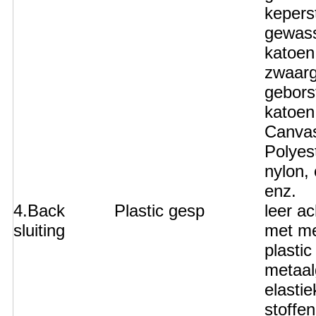
kepers
gewas
katoen
zwaarg
gebors
katoen
Canva
Polyest
nylon,
enz.
4.Back
Plastic gesp
leer a
sluiting
met me
plastic
metaal
elastie
stoffen