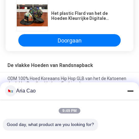
Het plastic Flard van het de
Hoeden Kleurrijke Digitale
Sublimatie Gedrukte Leer van
Snapback van de Gesp Vlakke
Rand
Doorgaan
De vlakke Hoeden van Randsnapback
ODM 100% Hoed Koreaans Hip Hop GLB van het de Katoenen
de vlakke Randhonkbal van Fashional
Aria Cao
De katoenen Vlakke 3D Geborduurde Snapback Hoeden van Bill
Gorras voor Mensen
9:49 PM
Customized Design black embroidery national flag special
plastic buckle eagle Logo Sports Snapback Hats Caps
Good day, what product are you looking for?
populaire categorieën
Alle