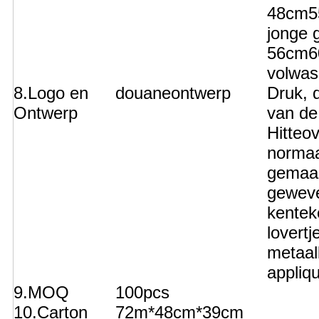
48cm5
jonge g
56cm6
volwa
8.Logo en
douaneontwerp
Druk, 
Ontwerp
van de
Hitteo
normaal
gemaa
gewev
kentek
lovertj
metaal
appliqu
9.MOQ
100pcs
10.Carton
72m*48cm*39cm