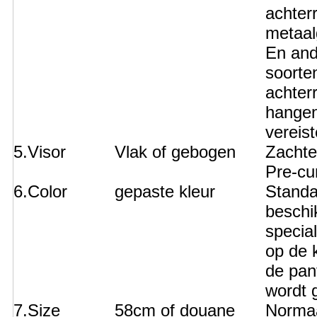
achter
metaal
En and
soorte
achterr
hange
vereist
5.Visor
Vlak of gebogen
Zachte
Pre-cu
6.Color
gepaste kleur
Standa
beschi
special
op de 
de pan
wordt 
7.Size
58cm of douane
Normaa