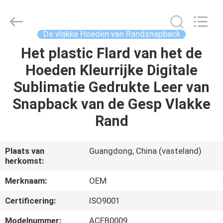
Ace
Headwear
Manufacturing
Co.,
Ltd..
De vlakke Hoeden van Randsnapback
All
Rights
Reserved.
Het plastic Flard van het de
HUIS
Hoeden Kleurrijke Digitale
PRODUCTEN
Sublimatie Gedrukte Leer van
Snapback van de Gesp Vlakke
ONGEVEER
Rand
ONS
Plaats van
Guangdong, China (vasteland)
herkomst:
FABRIEKSREIS
Merknaam:
OEM
KWALITEITSCONTROLE
Certificering:
ISO9001
Modelnummer:
ACEB0009