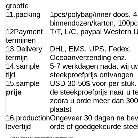
grootte
11.packing
1pcs/polybag/inner doos, 4
binnendozen/karton, 100pc
12Payment
T/T, L/C, paypal Western U
termijnen
13.Delivery
DHL, EMS, UPS, Fedex,
termijn
Oceaanverzending enz.
14.sample
5-7 werkdagen nadat wij u
tijd
steekproefprijs ontvangen
15.sample
USD 30-50$ voor per stuk. 
prijs
de steekproefprijs naar u t
zodra u orde meer dan 30
plaatst
16.production
Ongeveer 30 dagen na bev
levertijd
orde of goedgekeurde stee