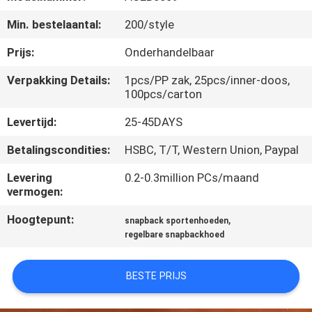
CONTACTEER
Min. bestelaantal:
200/style
ONS
Prijs:
Onderhandelbaar
NIEUWS
Verpakking Details:
1pcs/PP zak, 25pcs/inner-doos,
100pcs/carton
GEVALLEN
Levertijd:
25-45DAYS
Betalingscondities:
HSBC, T/T, Western Union, Paypal
SITEMAP
Levering
0.2-0.3million PCs/maand
vermogen:
PRIVACY
Hoogtepunt:
,
snapback sportenhoeden
POLICY
regelbare snapbackhoed
BESTE PRIJS