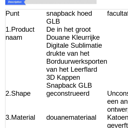
Punt
snapback hoed
faculta
GLB
1.Product
De in het groot
naam
Douane Kleurrijke
Digitale Sublimatie
drukte van het
Borduurwerksporten
van het Leerflard
3D Kappen
Snapback GLB
2.Shape
geconstrueerd
Uncons
een an
ontwer
3.Material
douanemateriaal
Katoe
geverf