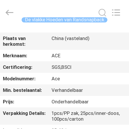
Ace
Headwear
Manufacturing
Co.,
Ltd..
De vlakke Hoeden van Randsnapback
All
Rights
Reserved.
HUIS
Plaats van
China (vasteland)
herkomst:
PRODUCTEN
Merknaam:
ACE
ONGEVEER
Certificering:
SGS,BSCI
ONS
Modelnummer:
Ace
Min. bestelaantal:
Verhandelbaar
FABRIEKSREIS
Prijs:
Onderhandelbaar
KWALITEITSCONTROLE
Verpakking Details:
1pcs/PP zak, 25pcs/inner-doos,
100pcs/carton