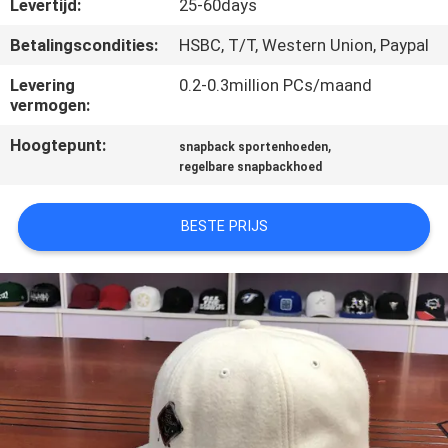
CONTACTEER
Levertijd:
25-60days
ONS
Betalingscondities:
HSBC, T/T, Western Union, Paypal
Levering
0.2-0.3million PCs/maand
NIEUWS
vermogen:
Hoogtepunt:
,
snapback sportenhoeden
GEVALLEN
regelbare snapbackhoed
BESTE PRIJS
SITEMAP
PRIVACY
POLICY