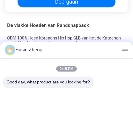
Doorgaan
De vlakke Hoeden van Randsnapback
ODM 100% Hoed Koreaans Hip Hop GLB van het de Katoenen
de vlakke Randhonkbal van Fashional
Susie Zheng
De katoenen Vlakke 3D Geborduurde Snapback Hoeden van Bill
Gorras voor Mensen
2:15 PM
Customized Design black embroidery national flag special
plastic buckle eagle Logo Sports Snapback Hats Caps
Good day, what product are you looking for?
populaire categorieën
Alle
Gedrukte 
Geborduurde 
Honkbalkappen
Honkbalkappen
5 Comité Honkbal 
5 