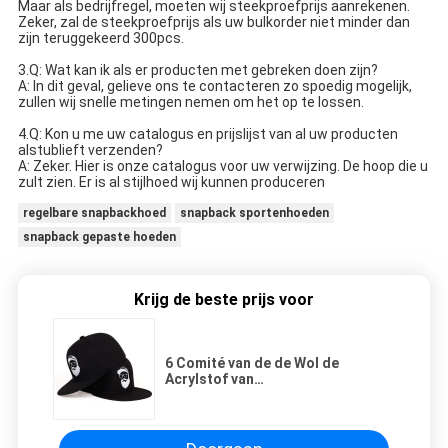
Maar als bedrijfregel, moeten wij steekproefprijs aanrekenen.
Zeker, zal de steekproefprijs als uw bulkorder niet minder dan 
zijn teruggekeerd 300pcs.
3.Q: Wat kan ik als er producten met gebreken doen zijn?
A: In dit geval, gelieve ons te contacteren zo spoedig mogelijk, 
zullen wij snelle metingen nemen om het op te lossen.
4.Q: Kon u me uw catalogus en prijslijst van al uw producten 
alstublieft verzenden?
A: Zeker. Hier is onze catalogus voor uw verwijzing. De hoop die u 
zult zien. Er is al stijlhoed wij kunnen produceren
regelbare snapbackhoed
snapback sportenhoeden
snapback gepaste hoeden
Krijg de beste prijs voor
6 Comité van de de Wol de
Acrylstof van
Borduurwerksnapback GLB Hoed
van de de Douane Vlakke Rand