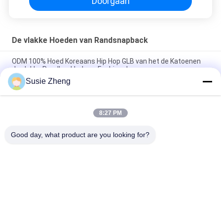
Doorgaan
De vlakke Hoeden van Randsnapback
ODM 100% Hoed Koreaans Hip Hop GLB van het de Katoenen
de vlakke Randhonkbal van Fashional
Susie Zheng
De katoenen Vlakke 3D Geborduurde Snapback Hoeden van Bill
Gorras voor Mensen
8:27 PM
Customized Design black embroidery national flag special
plastic buckle eagle Logo Sports Snapback Hats Caps
Good day, what product are you looking for?
populaire categorieën
Alle
Gedrukte 
Geborduurde 
Honkbalkappen
Honkbalkappen
5 Comité Honkbal 
5 