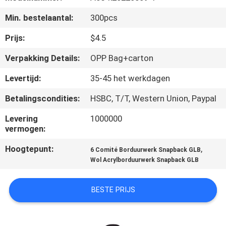
CONTACTEER
Min. bestelaantal:
300pcs
ONS
Prijs:
$4.5
NIEUWS
Verpakking Details:
OPP Bag+carton
Levertijd:
35-45 het werkdagen
GEVALLEN
Betalingscondities:
HSBC, T/T, Western Union, Paypal
SITEMAP
Levering
1000000
vermogen:
PRIVACY
Hoogtepunt:
,
6 Comité Borduurwerk Snapback GLB
Wol Acrylborduurwerk Snapback GLB
POLICY
BESTE PRIJS