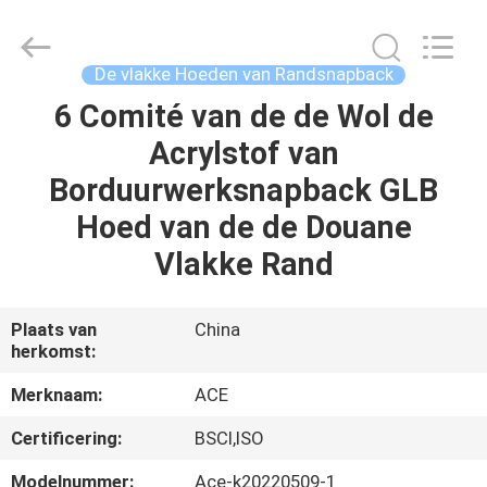
Ace
Headwear
Manufacturing
Co.,
Ltd..
De vlakke Hoeden van Randsnapback
All
Rights
Reserved.
6 Comité van de de Wol de
HUIS
Acrylstof van
PRODUCTEN
Borduurwerksnapback GLB
Hoed van de de Douane
ONGEVEER
Vlakke Rand
ONS
Plaats van
China
herkomst:
FABRIEKSREIS
Merknaam:
ACE
KWALITEITSCONTROLE
Certificering:
BSCI,ISO
Modelnummer:
Ace-k20220509-1