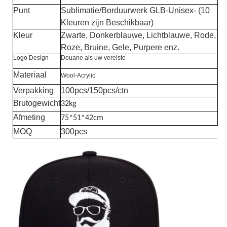
Punt
Sublimatie/Borduurwerk GLB-Unisex- (10
Kleuren zijn Beschikbaar)
Kleur
Zwarte, Donkerblauwe, Lichtblauwe, Rode,
Roze, Bruine, Gele, Purpere enz.
Logo Design
Douane als uw vereiste
Materiaal
Wool-Acrylic
Verpakking
100pcs/150pcs/ctn
Brutogewicht
32kg
Afmeting
75*51*42cm
MOQ
300pcs