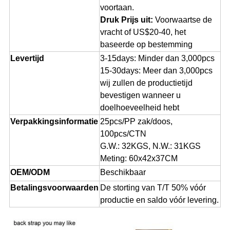
voortaan.
Druk Prijs uit:
Voorwaartse de
vracht of US$20-40, het
baseerde op bestemming
Levertijd
3-15days: Minder dan 3,000pcs
15-30days: Meer dan 3,000pcs
wij zullen de productietijd
bevestigen wanneer u
doelhoeveelheid hebt
Verpakkingsinformatie
25pcs/PP zak/doos,
100pcs/CTN
G.W.: 32KGS, N.W.: 31KGS
Meting: 60x42x37CM
OEM/ODM
Beschikbaar
Betalingsvoorwaarden
De storting van T/T 50% vóór
productie en saldo vóór levering.