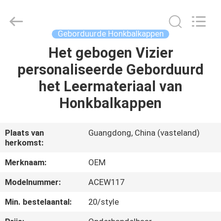
Ace
Headwear
Manufacturing
Co.,
Ltd..
Geborduurde Honkbalkappen
All
Rights
Reserved.
Het gebogen Vizier
HUIS
personaliseerde Geborduurd
PRODUCTEN
het Leermateriaal van
Honkbalkappen
ONGEVEER
ONS
Plaats van
Guangdong, China (vasteland)
herkomst:
FABRIEKSREIS
Merknaam:
OEM
Modelnummer:
ACEW117
KWALITEITSCONTROLE
Min. bestelaantal:
20/style