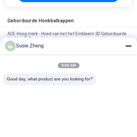
Geborduurde Honkbalkappen
ACE-Hoog merk - Hoed van het het Embleem 3D Geborduurde
Honkbal GLB van de kwaliteitsdouane met metaalgesp
Susie Zheng
100% polyester 6 Comité Honkbalglb Stevige Klassieke Zes
Comité Ongestructureerde Papahoed
8:00 AM
Vrachtwagenchauffeur Gebogen Rand Zes Comité Embleem
van de Papa het GLB Geborduurde V.S.
Good day, what product are you looking for?
populaire categorieën
Alle
Gedrukte 
Geborduurde 
Honkbalkappen
Honkbalkappen
5 Comité Honkbal 
5 
GLB
Paneelvrachtwagenchauffe