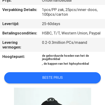
Prijs:
Onderhandelbaar
CONTACTEER
ONS
Verpakking Details:
1pcs/PP zak, 25pcs/inner-doos,
100pcs/carton
Levertijd:
25-60days
NIEUWS
Betalingscondities:
HSBC, T/T, Western Union, Paypal
GEVALLEN
Levering
0.2-0.3million PCs/maand
vermogen:
SITEMAP
Hoogtepunt:
de geborduurde hoeden van het de
jeugdhonkbal
,
de kappen van het hiphophonkbal
PRIVACY
POLICY
BESTE PRIJS