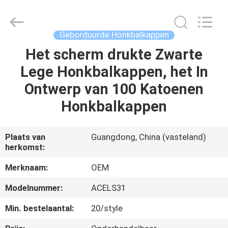
Ace
Headwear
Manufacturing
Co.,
Ltd..
Geborduurde Honkbalkappen
All
Rights
Reserved.
Het scherm drukte Zwarte
HUIS
Lege Honkbalkappen, het In
PRODUCTEN
Ontwerp van 100 Katoenen
Honkbalkappen
ONGEVEER
ONS
Plaats van
Guangdong, China (vasteland)
herkomst:
FABRIEKSREIS
Merknaam:
OEM
Modelnummer:
ACELS31
KWALITEITSCONTROLE
Min. bestelaantal:
20/style