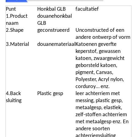
Punt
Honkbal GLB
facultatief
1.Product
douanehonkbal
naam
GLB
2.Shape
geconstrueerd
Unconstructed of een
andere ontwerp of vorm
3.Material
douanemateriaal
Katoenen geverfte
keperstof, gewassen
katoen, zwaargewicht
geborsteld katoen,
pigment, Canvas,
Polyester, Acryl nylon,
corduroy… enz.
4.Back
Plastic gesp
leer achterriem met
sluiting
messing, plastic gesp,
metaalgesp, elastiek,
zelf-stoffen achterriem
met metaalgesp enz. En
andere soorten
achterriemsluiting