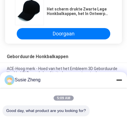
Het scherm drukte Zwarte Lege
Honkbalkappen, het In Ontwerp
van 100 Katoenen Honkbalkappen
Doorgaan
Geborduurde Honkbalkappen
ACE-Hoog merk - Hoed van het het Embleem 3D Geborduurde
Honkbal GLB van de kwaliteitsdouane met metaalgesp
Susie Zheng
100% polyester 6 Comité Honkbalglb Stevige Klassieke Zes
Comité Ongestructureerde Papahoed
5:09 AM
Vrachtwagenchauffeur Gebogen Rand Zes Comité Embleem
van de Papa het GLB Geborduurde V.S.
Good day, what product are you looking for?
populaire categorieën
Alle