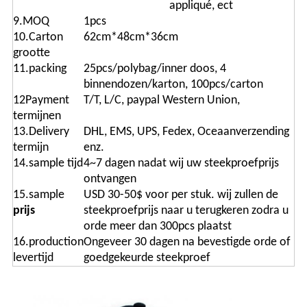
appliqué, ect
9.MOQ
1pcs
10.Carton
62cm*48cm*36cm
grootte
11.packing
25pcs/polybag/inner doos, 4
binnendozen/karton, 100pcs/carton
12Payment
T/T, L/C, paypal Western Union,
termijnen
13.Delivery
DHL, EMS, UPS, Fedex, Oceaanverzending
termijn
enz.
14.sample tijd
4~7 dagen nadat wij uw steekproefprijs
ontvangen
15.sample
USD 30-50$ voor per stuk. wij zullen de
prijs
steekproefprijs naar u terugkeren zodra u
orde meer dan 300pcs plaatst
16.production
Ongeveer 30 dagen na bevestigde orde of
levertijd
goedgekeurde steekproef