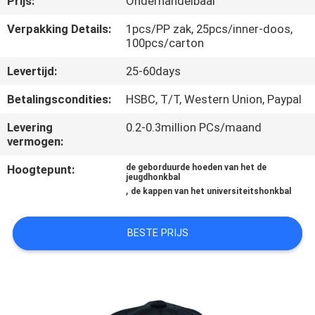
Prijs:
Onderhandelbaar
CONTACTEER
ONS
Verpakking Details:
1pcs/PP zak, 25pcs/inner-doos,
100pcs/carton
Levertijd:
25-60days
NIEUWS
Betalingscondities:
HSBC, T/T, Western Union, Paypal
GEVALLEN
Levering
0.2-0.3million PCs/maand
vermogen:
SITEMAP
Hoogtepunt:
de geborduurde hoeden van het de
jeugdhonkbal
,
de kappen van het universiteitshonkbal
PRIVACY
POLICY
BESTE PRIJS