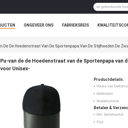
DUCTEN
ONGEVEER ONS
FABRIEKSREIS
KWALITEITSCO
n De De Hoedenstraat Van De Sportenpapa Van De Stijlhoeden De Zwar
Pu-van de de Hoedenstraat van de Sportenpapa van de
voor Unisex-
Productdetails:
Plaats van herkoms
Merknaam:
Modelnummer:
Betalen & Verzen
Min. bestelaantal:
Prijs: