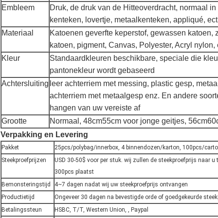
Embleem
Druk, de druk van de Hitteoverdracht, normaal in
kenteken, lovertje, metaalkenteken, appliqué, ect
Materiaal
Katoenen geverfte keperstof, gewassen katoen, 
katoen, pigment, Canvas, Polyester, Acryl nylon
Kleur
Standaardkleuren beschikbare, speciale die kleu
pantonekleur wordt gebaseerd
Achtersluiting
leer achterriem met messing, plastic gesp, metaalg
achterriem met metaalgesp enz. En andere soorte
hangen van uw vereiste af
Grootte
Normaal, 48cm55cm voor jonge geitjes, 56cm6
Verpakking en Levering
Pakket
25pcs/polybag/innerbox, 4 binnendozen/karton, 100pcs/cart
Steekproefprijzen
USD 30-50$ voor per stuk. wij zullen de steekproefprijs naar 
300pcs plaatst
Bemonsteringstijd
4~7 dagen nadat wij uw steekproefprijs ontvangen
Productietijd
Ongeveer 30 dagen na bevestigde orde of goedgekeurde steek
Betalingssteun
HSBC, T/T, Western Union, , Paypal