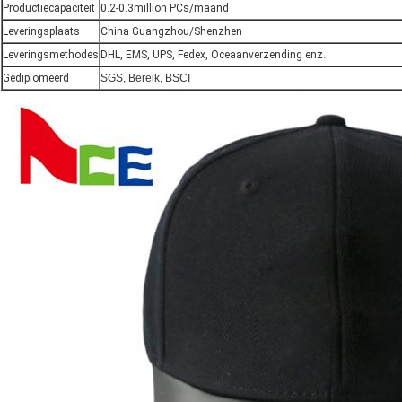
Productiecapaciteit
0.2-0.3million PCs/maand
Leveringsplaats
China Guangzhou/Shenzhen
Leveringsmethodes
DHL, EMS, UPS, Fedex, Oceaanverzending enz.
Gediplomeerd
SGS, Bereik, BSCI