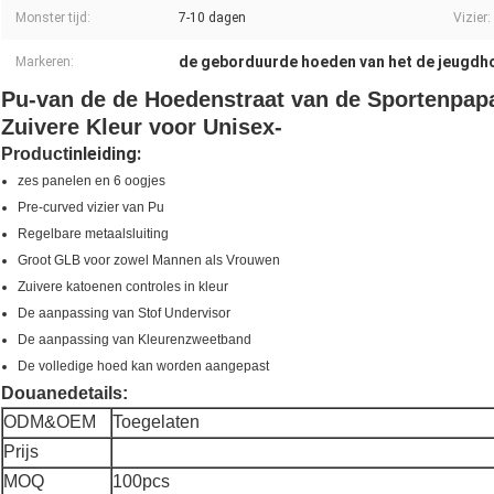
Monster tijd:
7-10 dagen
Vizier:
de geborduurde hoeden van het de jeugdh
Markeren:
Pu-van de de Hoedenstraat van de Sportenpapa
Zuivere Kleur voor Unisex-
inleiding:
Product
zes panelen en 6 oogjes
Pre-curved vizier van Pu
Regelbare metaalsluiting
Groot GLB voor zowel Mannen als Vrouwen
Zuivere katoenen controles in kleur
De aanpassing van Stof Undervisor
De aanpassing van Kleurenzweetband
De volledige hoed kan worden aangepast
Douanedetails:
ODM&OEM
Toegelaten
Prijs
MOQ
100pcs