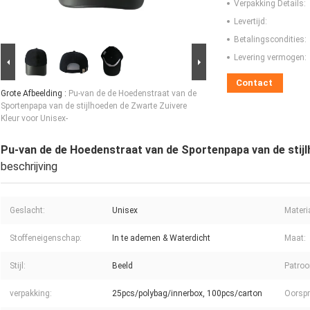
Verpakking Details:
Levertijd:
Betalingscondities:
Levering vermogen:
Contact
Grote Afbeelding :
Pu-van de de Hoedenstraat van de
Sportenpapa van de stijlhoeden de Zwarte Zuivere
Kleur voor Unisex-
Pu-van de de Hoedenstraat van de Sportenpapa van de stijl
beschrijving
Geslacht:
Unisex
Materi
Stoffeneigenschap:
In te ademen & Waterdicht
Maat:
Stijl:
Beeld
Patroo
verpakking:
25pcs/polybag/innerbox, 100pcs/carton
Oorspr