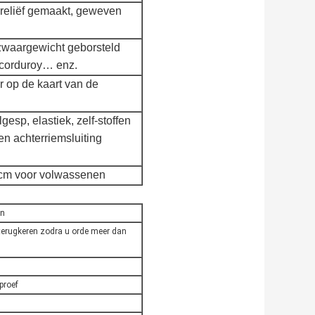
 reliëf gemaakt, geweven
zwaargewicht geborsteld
, corduroy… enz.
r op de kaart van de
esp, elastiek, zelf-stoffen
n achterriemsluiting
0cm voor volwassenen
on
u terugkeren zodra u orde meer dan
proef