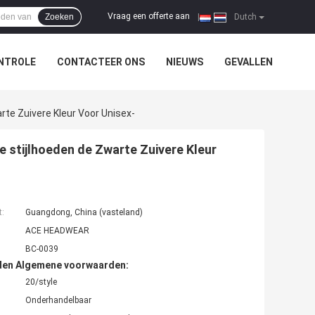
Vraag een offerte aan
Zoeken
|
Dutch
NTROLE
CONTACTEER ONS
NIEUWS
GEVALLEN
te Zuivere Kleur Voor Unisex-
 stijlhoeden de Zwarte Zuivere Kleur
t:
Guangdong, China (vasteland)
ACE HEADWEAR
BC-0039
den Algemene voorwaarden:
20/style
Onderhandelbaar