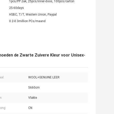
1pcs/PP zak, 25pcs/inner-doos, 100pcs/carton
25-60days
HSBC, T/T, Western Union, Paypal
0.2-0.3million PCs/maand
hoeden de Zwarte Zuivere Kleur voor Unisex-
aal:
WOOL+GENUINE LEER
5660cm
n:
Vlakte
ong:
CN