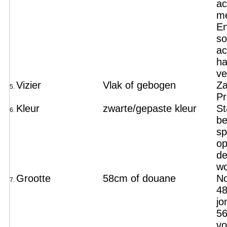
ac
me
En
so
ac
ha
ve
Vizier
Vlak of gebogen
Za
5.
Pr
Kleur
zwarte/gepaste kleur
St
6.
be
sp
op
de
wo
Grootte
58cm of douane
No
7.
4
jo
5
vo