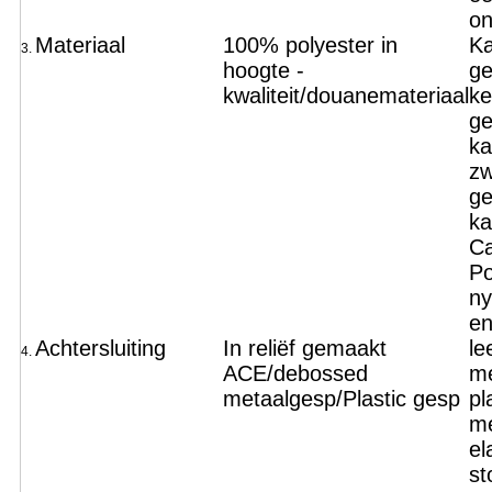
on
Materiaal
100% polyester in
K
3.
hoogte -
ge
kwaliteit/douanemateriaal
ke
g
ka
zw
ge
ka
Ca
Po
ny
en
Achtersluiting
In reliëf gemaakt
le
4.
ACE/debossed
me
metaalgesp/Plastic gesp
pl
me
el
st