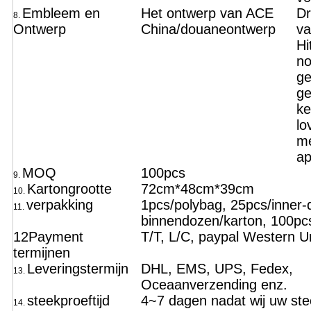
Embleem en
Het ontwerp van ACE
Dr
8.
Ontwerp
China/douaneontwerp
va
Hi
no
ge
g
ke
lo
me
ap
MOQ
100pcs
9.
Kartongrootte
72cm*48cm*39cm
10.
verpakking
1pcs/polybag, 25pcs/inner-
11.
binnendozen/karton, 100pc
12Payment
T/T, L/C, paypal Western U
termijnen
Leveringstermijn
DHL, EMS, UPS, Fedex,
13.
Oceaanverzending enz.
steekproeftijd
4~7 dagen nadat wij uw ste
14.