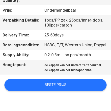
Quantity:
CONTACTEER
ONS
Prijs:
Onderhandelbaar
Verpakking Details:
1pcs/PP zak, 25pcs/inner-doos,
100pcs/carton
NIEUWS
Delivery Time:
25-60days
GEVALLEN
Betalingscondities:
HSBC, T/T, Western Union, Paypal
Supply Ability:
0.2-0.3million pcs/month
SITEMAP
Hoogtepunt:
,
de kappen van het universiteitshonkbal
de kappen van het hiphophonkbal
PRIVACY
POLICY
BESTE PRIJS