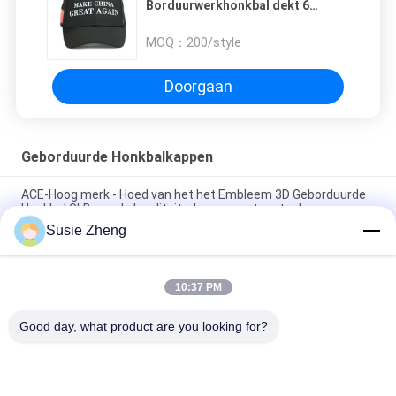
Borduurwerkhonkbal dekt 6
Comité Zwarte Kleur ISO9001 af
MOQ：
200/style
Doorgaan
Geborduurde Honkbalkappen
ACE-Hoog merk - Hoed van het het Embleem 3D Geborduurde
Honkbal GLB van de kwaliteitsdouane met metaalgesp
Susie Zheng
100% polyester 6 Comité Honkbalglb Stevige Klassieke Zes
Comité Ongestructureerde Papahoed
10:37 PM
Vrachtwagenchauffeur Gebogen Rand Zes Comité Embleem
van de Papa het GLB Geborduurde V.S.
Good day, what product are you looking for?
populaire categorieën
Alle