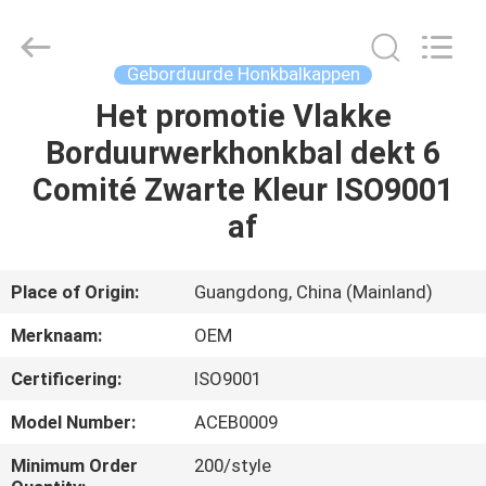
Ace
Headwear
Manufacturing
Co.,
Ltd..
Geborduurde Honkbalkappen
All
Rights
Reserved.
Het promotie Vlakke
HUIS
Borduurwerkhonkbal dekt 6
PRODUCTEN
Comité Zwarte Kleur ISO9001
af
ONGEVEER
ONS
Place of Origin:
Guangdong, China (Mainland)
Merknaam:
OEM
FABRIEKSREIS
Certificering:
ISO9001
KWALITEITSCONTROLE
Model Number:
ACEB0009
Minimum Order
200/style