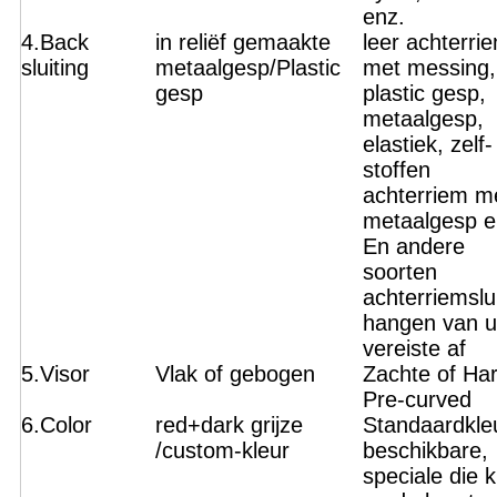
enz.
4.Back
in reliëf gemaakte
leer achterri
sluiting
metaalgesp/Plastic
met messing,
gesp
plastic gesp,
metaalgesp,
elastiek, zelf-
stoffen
achterriem m
metaalgesp e
En andere
soorten
achterriemslu
hangen van 
vereiste af
5.Visor
Vlak of gebogen
Zachte of Ha
Pre-curved
6.Color
red+dark grijze
Standaardkle
/custom-kleur
beschikbare,
speciale die k