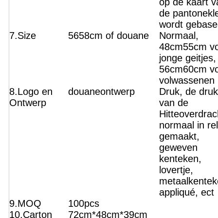
op de kaart v
de pantonekl
wordt gebase
7.Size
5658cm of douane
Normaal,
48cm55cm vo
jonge geitjes,
56cm60cm vo
volwassenen
8.Logo en
douaneontwerp
Druk, de druk
Ontwerp
van de
Hitteoverdrac
normaal in rel
gemaakt,
geweven
kenteken,
lovertje,
metaalkentek
appliqué, ect
9.MOQ
100pcs
10.Carton
72cm*48cm*39cm