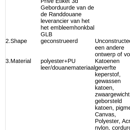
Privé Etiket 3d
Geborduurde van de
de Randdouane
leverancier van het
het embleemhonkbal
GLB
2.Shape
geconstrueerd
Unconstructe
een andere
ontwerp of v
3.Material
polyester+PU
Katoenen
leer/douanemateriaal
geverfte
keperstof,
gewassen
katoen,
zwaargewicht
geborsteld
katoen, pigme
Canvas,
Polyester, Acr
nylon, cordu