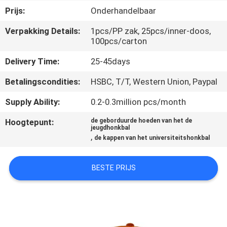
CONTACTEER
Prijs:
Onderhandelbaar
ONS
Verpakking Details:
1pcs/PP zak, 25pcs/inner-doos,
100pcs/carton
NIEUWS
Delivery Time:
25-45days
Betalingscondities:
HSBC, T/T, Western Union, Paypal
GEVALLEN
Supply Ability:
0.2-0.3million pcs/month
SITEMAP
Hoogtepunt:
de geborduurde hoeden van het de
jeugdhonkbal
,
de kappen van het universiteitshonkbal
PRIVACY
POLICY
BESTE PRIJS