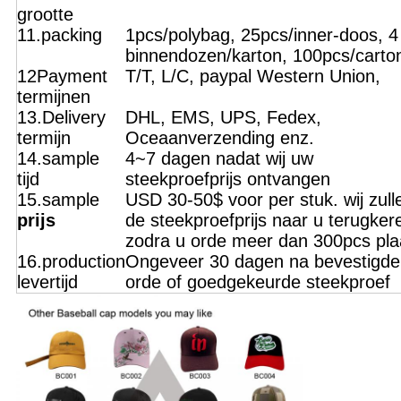
grootte
11.packing
1pcs/polybag, 25pcs/inner-doos, 4
binnendozen/karton, 100pcs/carto
12Payment
T/T, L/C, paypal Western Union,
termijnen
13.Delivery
DHL, EMS, UPS, Fedex,
termijn
Oceaanverzending enz.
14.sample
4~7 dagen nadat wij uw
tijd
steekproefprijs ontvangen
15.sample
USD 30-50$ voor per stuk. wij zull
prijs
de steekproefprijs naar u terugker
zodra u orde meer dan 300pcs pla
16.production
Ongeveer 30 dagen na bevestigde
levertijd
orde of goedgekeurde steekproef