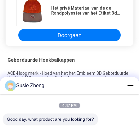
Het privé Materiaal van de de
Randpolyester van het Etiket 3d
Geborduurde Honkbal GLB Pu
Doorgaan
Geborduurde Honkbalkappen
ACE-Hoog merk - Hoed van het het Embleem 3D Geborduurde
Honkbal GLB van de kwaliteitsdouane met metaalgesp
Susie Zheng
100% polyester 6 Comité Honkbalglb Stevige Klassieke Zes
Comité Ongestructureerde Papahoed
4:47 PM
Vrachtwagenchauffeur Gebogen Rand Zes Comité Embleem
van de Papa het GLB Geborduurde V.S.
Good day, what product are you looking for?
populaire categorieën
Alle