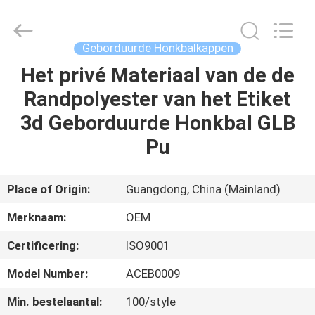
Ace
Headwear
Manufacturing
Co.,
Ltd..
Geborduurde Honkbalkappen
All
Rights
Reserved.
Het privé Materiaal van de de
HUIS
Randpolyester van het Etiket
PRODUCTEN
3d Geborduurde Honkbal GLB
Pu
ONGEVEER
ONS
Place of Origin:
Guangdong, China (Mainland)
Merknaam:
OEM
FABRIEKSREIS
Certificering:
ISO9001
KWALITEITSCONTROLE
Model Number:
ACEB0009
Min. bestelaantal:
100/style