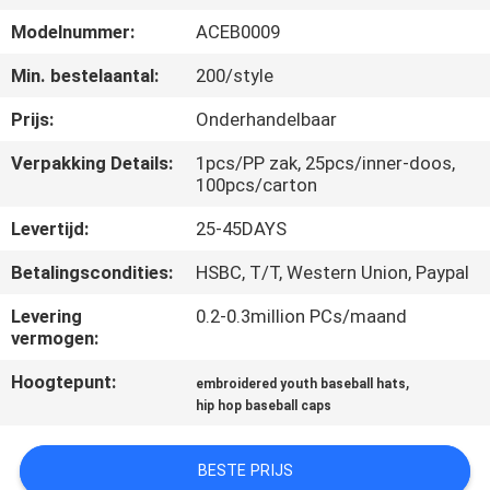
CONTACTEER
Modelnummer:
ACEB0009
ONS
Min. bestelaantal:
200/style
NIEUWS
Prijs:
Onderhandelbaar
Verpakking Details:
1pcs/PP zak, 25pcs/inner-doos,
GEVALLEN
100pcs/carton
Levertijd:
25-45DAYS
SITEMAP
Betalingscondities:
HSBC, T/T, Western Union, Paypal
Levering
0.2-0.3million PCs/maand
PRIVACY
vermogen:
POLICY
Hoogtepunt:
,
embroidered youth baseball hats
hip hop baseball caps
BESTE PRIJS