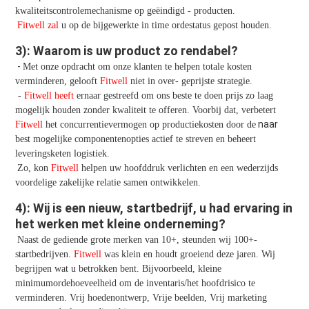
kwaliteitscontrolemechanisme op geëindigd - producten.
Fitwell zal
 u op de bijgewerkte in time ordestatus gepost houden.
3): Waarom is uw product zo rendabel?
- 
Met onze opdracht om onze klanten te helpen totale kosten 
verminderen, gelooft 
Fitwell
 niet in over- geprijste strategie.
 - 
Fitwell heeft
 ernaar gestreefd om ons beste te doen prijs zo laag 
mogelijk houden zonder kwaliteit te offeren. Voorbij dat, verbetert 
 naar 
Fitwell
 het concurrentievermogen op productiekosten door de
best mogelijke componentenopties actief te streven en beheert 
leveringsketen logistiek.
Zo, kon 
Fitwell
 helpen uw hoofddruk verlichten en een wederzijds 
voordelige zakelijke relatie samen ontwikkelen.
4): Wij is een nieuw, startbedrijf, u had ervaring in 
het werken met kleine onderneming?
Naast de gediende grote merken van 10+, steunden wij 100+-
startbedrijven. 
Fitwell
 was klein en houdt groeiend deze jaren. Wij 
begrijpen wat u betrokken bent. Bijvoorbeeld, kleine 
minimumordehoeveelheid om de inventaris/het hoofdrisico te 
verminderen. Vrij hoedenontwerp, Vrije beelden, Vrij marketing 