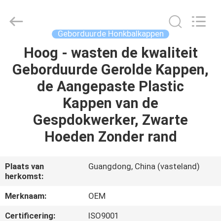
Ace
Headwear
Manufacturing
Co.,
Ltd..
Geborduurde Honkbalkappen
All
Rights
Reserved.
Hoog - wasten de kwaliteit
HUIS
Geborduurde Gerolde Kappen,
PRODUCTEN
de Aangepaste Plastic
Kappen van de
ONGEVEER
Gespdokwerker, Zwarte
ONS
Hoeden Zonder rand
FABRIEKSREIS
Plaats van
Guangdong, China (vasteland)
herkomst:
KWALITEITSCONTROLE
Merknaam:
OEM
Certificering:
ISO9001