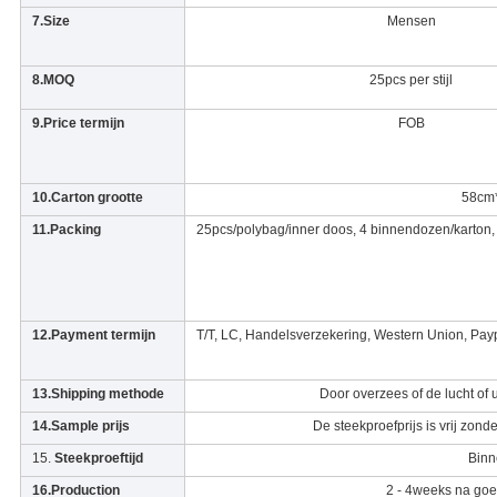
7.Size
Mensen
8.MOQ
25pcs per stijl
9.Price termijn
FOB
10.Carton grootte
58cm
11.Packing
25pcs/polybag/inner doos, 4 binnendozen/karton,
12.Payment termijn
T/T, LC, Handelsverzekering, Western Union, Payp
13.Shipping methode
Door overzees of de lucht of 
14.Sample prijs
De steekproefprijs is vrij zonde
15.
Steekproeftijd
Binn
16.Production
2 - 4weeks na go