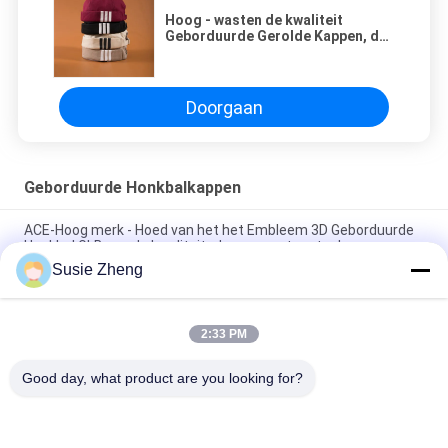
Hoog - wasten de kwaliteit
Geborduurde Gerolde Kappen, de
Aangepaste Plastic Kappen van de
Gespdokwerker, Zwarte Hoeden
Zonder rand
Doorgaan
Geborduurde Honkbalkappen
ACE-Hoog merk - Hoed van het het Embleem 3D Geborduurde
Honkbal GLB van de kwaliteitsdouane met metaalgesp
Susie Zheng
100% polyester 6 Comité Honkbalglb Stevige Klassieke Zes
Comité Ongestructureerde Papahoed
2:33 PM
Vrachtwagenchauffeur Gebogen Rand Zes Comité Embleem
van de Papa het GLB Geborduurde V.S.
Good day, what product are you looking for?
populaire categorieën
Alle