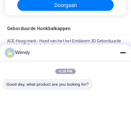
Doorgaan
Geborduurde Honkbalkappen
ACE-Hoog merk - Hoed van het het Embleem 3D Geborduurde
Honkbal GLB van de kwaliteitsdouane met metaalgesp
Wendy
100% polyester 6 Comité Honkbalglb Stevige Klassieke Zes
Comité Ongestructureerde Papahoed
4:18 PM
Vrachtwagenchauffeur Gebogen Rand Zes Comité Embleem
van de Papa het GLB Geborduurde V.S.
Good day, what product are you looking for?
populaire categorieën
Alle
Gedrukte 
Geborduurde 
Honkbalkappen
Honkbalkappen
5 Comité Honkbal 
5 