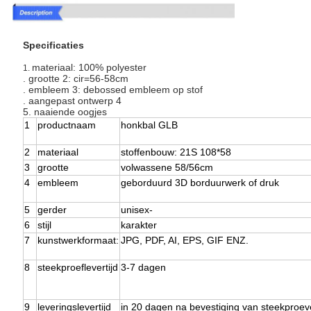
Specificaties
materiaal: 100% polyester
1.
. grootte 2: cir=56-58cm
. embleem 3: debossed embleem op stof
. aangepast ontwerp 4
5. naaiende oogjes
1
productnaam
honkbal GLB
2
materiaal
stoffenbouw: 21S 108*58
3
grootte
volwassene 58/56cm
4
embleem
geborduurd 3D borduurwerk of druk
5
gerder
unisex-
6
stijl
karakter
7
kunstwerkformaat:
JPG, PDF, AI, EPS, GIF ENZ.
8
steekproeflevertijd
3-7 dagen
9
leveringslevertijd
in 20 dagen na bevestiging van steekproe