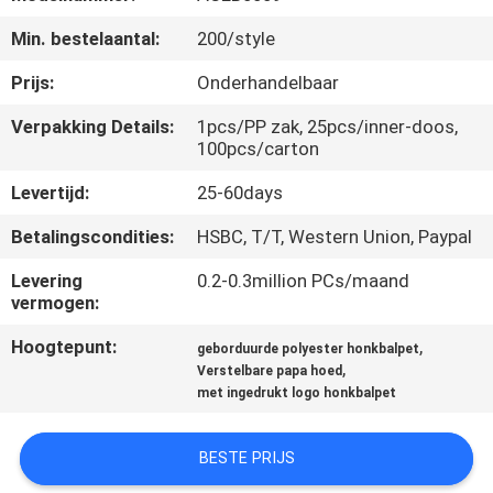
CONTACTEER
Min. bestelaantal:
200/style
ONS
Prijs:
Onderhandelbaar
NIEUWS
Verpakking Details:
1pcs/PP zak, 25pcs/inner-doos,
100pcs/carton
GEVALLEN
Levertijd:
25-60days
Betalingscondities:
HSBC, T/T, Western Union, Paypal
SITEMAP
Levering
0.2-0.3million PCs/maand
vermogen:
PRIVACY
Hoogtepunt:
,
geborduurde polyester honkbalpet
POLICY
,
Verstelbare papa hoed
met ingedrukt logo honkbalpet
BESTE PRIJS