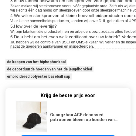
3.Is uw fabriek bekwaam om steekproeven vóór geplaatste orde t
Zeker, maken wij steekproeven voor u vóór geplaatste orde. Zelfs als wij d
wij slechts één dag nodig om steekproeven door onze steekproefmachine vo
4.We willen steekproeven of kleine hoeveelheidsproducten door d
Voor kleine hoeveelheidsproducten, konden wij onze DHL gebruiken of UPS-d
5.How over de levertijd?
Wij zijn fabrikant die productielijnen en arbeiders bezit, zodat is alles fle
6.Do u hebt om het even welk certificaat over uw fabriek? Verlee
Ja, hebben wij de controle van BSCI en QMS-elk jaar. Wij verlenen de insp
nadat de goederen aankwamen en inspecteerden.
de kappen van het hiphophonkbal
de geborduurde hoeden van het de jeugdhonkbal
embroidered polyester baseball cap
Krijg de beste prijs voor
Guangzhou ACE debossed
patroonembleem op hoeden van
de het Honkbalglb papa van de
polyesterhoed de Regelbare