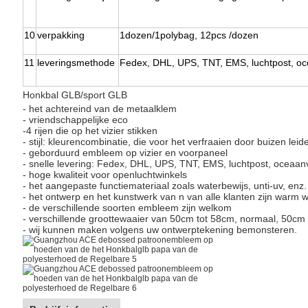
10
verpakking
1dozen/1polybag, 12pcs /dozen
11
leveringsmethode
Fedex, DHL, UPS, TNT, EMS, luchtpost, o
Honkbal GLB/sport GLB
- het achtereind van de metaalklem
- vriendschappelijke eco
-4 rijen die op het vizier stikken
- stijl: kleurencombinatie, die voor het verfraaien door buizen leid
- geborduurd embleem op vizier en voorpaneel
- snelle levering: Fedex, DHL, UPS, TNT, EMS, luchtpost, oceaa
- hoge kwaliteit voor openluchtwinkels
- het aangepaste functiemateriaal zoals waterbewijs, unti-uv, enz.
- het ontwerp en het kunstwerk van n van alle klanten zijn warm 
- de verschillende soorten embleem zijn welkom
- verschillende groottewaaier van 50cm tot 58cm, normaal, 50cm 
- wij kunnen maken volgens uw ontwerptekening bemonsteren.