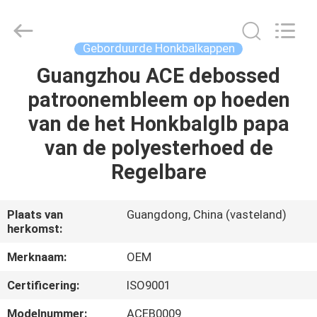
Ace
Headwear
Manufacturing
Co.,
Ltd..
Geborduurde Honkbalkappen
All
Rights
Reserved.
Guangzhou ACE debossed
HUIS
patroonembleem op hoeden
PRODUCTEN
van de het Honkbalglb papa
van de polyesterhoed de
ONGEVEER
Regelbare
ONS
Plaats van
Guangdong, China (vasteland)
herkomst:
FABRIEKSREIS
Merknaam:
OEM
KWALITEITSCONTROLE
Certificering:
ISO9001
Modelnummer:
ACEB0009