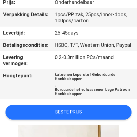
CONTACTEER
Prijs:
Onderhandelbaar
ONS
Verpakking Details:
1pcs/PP zak, 25pcs/inner-doos,
100pcs/carton
NIEUWS
Levertijd:
25-45days
Betalingscondities:
HSBC, T/T, Western Union, Paypal
GEVALLEN
Levering
0.2-0.3million PCs/maand
vermogen:
SITEMAP
Hoogtepunt:
katoenen keperstof Geborduurde
Honkbalkappen
,
PRIVACY
Borduurde het volwassenen Lege Patroon
Honkbalkappen
POLICY
BESTE PRIJS