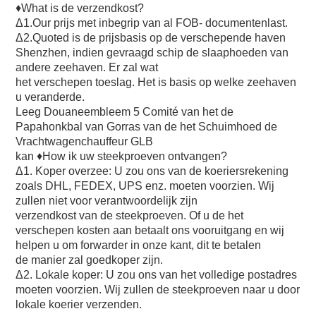
♦What is de verzendkost?
Δ1.Our prijs met inbegrip van al FOB- documentenlast.
Δ2.Quoted is de prijsbasis op de verschepende haven 
Shenzhen, indien gevraagd schip de slaaphoeden van 
andere zeehaven. Er zal wat
het verschepen toeslag. Het is basis op welke zeehaven 
u veranderde.
Leeg Douaneembleem 5 Comité van het de 
Papahonkbal van Gorras van de het Schuimhoed de 
Vrachtwagenchauffeur GLB
kan ♦How ik uw steekproeven ontvangen?
Δ1. Koper overzee: U zou ons van de koeriersrekening 
zoals DHL, FEDEX, UPS enz. moeten voorzien. Wij 
zullen niet voor verantwoordelijk zijn
verzendkost van de steekproeven. Of u de het 
verschepen kosten aan betaalt ons vooruitgang en wij 
helpen u om forwarder in onze kant, dit te betalen
de manier zal goedkoper zijn.
Δ2. Lokale koper: U zou ons van het volledige postadres 
moeten voorzien. Wij zullen de steekproeven naar u door 
lokale koerier verzenden.