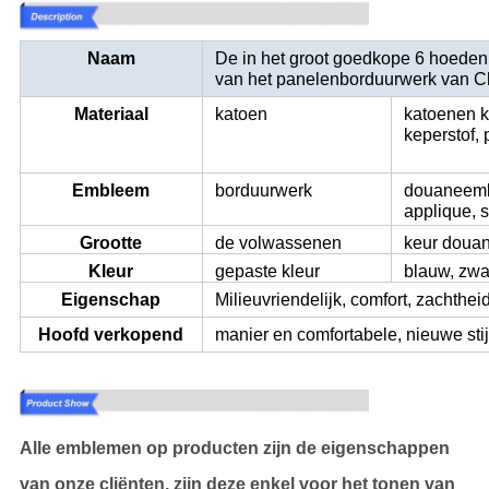
Naam
De in het groot goedkope 6 hoede
van het panelenborduurwerk van C
Materiaal
katoen
katoenen k
keperstof, 
controlesto
Embleem
borduurwerk
douaneemb
applique, s
Grootte
de volwassenen
keur douan
rangschikken
Kleur
gepaste kleur
blauw, zwart
Eigenschap
Milieuvriendelijk, comfort, zachthe
Hoofd verkopend
manier en comfortabele, nieuwe stijl
punt
Alle emblemen op producten zijn de eigenschappen
van onze cliënten, zijn deze enkel voor het tonen van