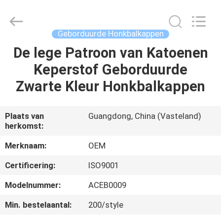
Ace
Headwear
Manufacturing
Co.,
Ltd..
Geborduurde Honkbalkappen
All
Rights
Reserved.
De lege Patroon van Katoenen
HUIS
Keperstof Geborduurde
PRODUCTEN
Zwarte Kleur Honkbalkappen
ONGEVEER
Plaats van
Guangdong, China (Vasteland)
herkomst:
ONS
Merknaam:
OEM
FABRIEKSREIS
Certificering:
ISO9001
Modelnummer:
ACEB0009
KWALITEITSCONTROLE
Min. bestelaantal:
200/style