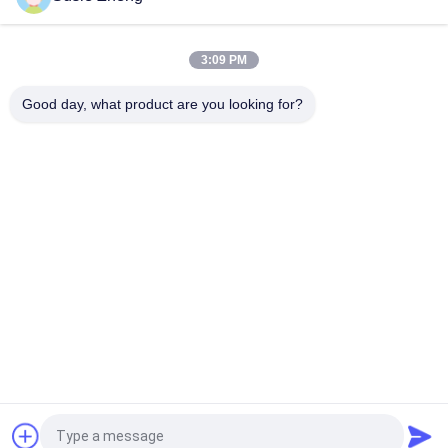
100% polyester 6 Comité Honkbalglb Stevige Klassieke Zes
Comité Ongestructureerde Papahoed
3:09 PM
Vrachtwagenchauffeur Gebogen Rand Zes Comité Embleem
van de Papa het GLB Geborduurde V.S.
Good day, what product are you looking for?
populaire categorieën
Alle
Gedrukte 
Geborduurde 
Honkbalkappen
Honkbalkappen
5 Comité Honkbal 
5 
GLB
Paneelvrachtwagenchauffe
GLB
De Vlakke Hoeden 
Regelbare 
Van Randsnapback
Golfhoeden
De Hoeden Van De 
De Hoed Van De 
Sportenpapa
Vissersemmer
Vraag een offerte aan