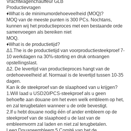
Vrachtwagenchauffeur GLB
Productievragen
♦What is de minimumordehoeveelheid (MOQ)?
MOQ van de meeste punten is 300 PCs. Nochtans, 
kunnen wij het productieproces met een bestaande orde 
samenvoegen als bereiken niet
MOQ.
♦What is de productietijd?
Δ1.The is de productietijd van voorproductiesteekproef 7-
10 werkdagen na 30%-storting en druk ontvangen 
opstellingslast.
Δ2. De levertijd van productieproces hangt van de 
ordehoeveelheid af. Normaal is de levertijd tussen 10-35 
dagen.
Kan ik de steekproef van de slaaphoed van u krijgen?
1.Will laad u USD20/PCS-steekproef als u geen 
behoefte aan douane om het even welk embleem op het, 
en zal terugbetalen wanneer u de orde bevestigt.
2.If u hebt douane nodig één of ander embleem op de 
steekproef van de slaaphoed u de last van de 
embleemvorm zal laden en niet zal terugbetalen.
Leeg Douaneembleem 5 Comité van het de 